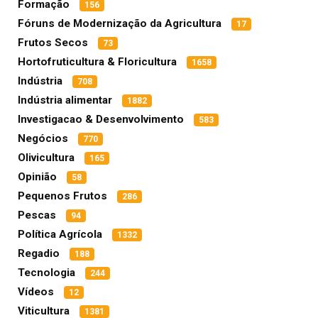
Formação
156
Fóruns de Modernização da Agricultura
17
Frutos Secos
73
Hortofruticultura & Floricultura
1658
Indústria
708
Indústria alimentar
1882
Investigacao & Desenvolvimento
583
Negócios
770
Olivicultura
165
Opinião
58
Pequenos Frutos
286
Pescas
94
Política Agrícola
1332
Regadio
188
Tecnologia
244
Vídeos
12
Viticultura
1381