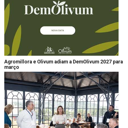
Agromillora e Olivum adiam a DemOlivum 2027 para
março