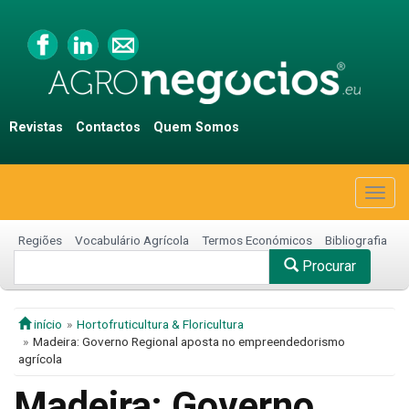
Revistas
Contactos
Quem Somos
Togg
navig
Regiões
Vocabulário Agrícola
Termos Económicos
Bibliografia
Procurar
início
Hortofruticultura & Floricultura
Madeira: Governo Regional aposta no empreendedorismo
agrícola
Madeira: Governo