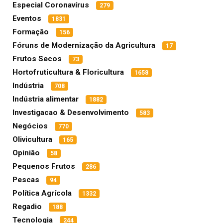
Especial Coronavírus
279
Eventos
1831
Formação
156
Fóruns de Modernização da Agricultura
17
Frutos Secos
73
Hortofruticultura & Floricultura
1658
Indústria
708
Indústria alimentar
1882
Investigacao & Desenvolvimento
583
Negócios
770
Olivicultura
165
Opinião
58
Pequenos Frutos
286
Pescas
94
Política Agrícola
1332
Regadio
188
Tecnologia
244