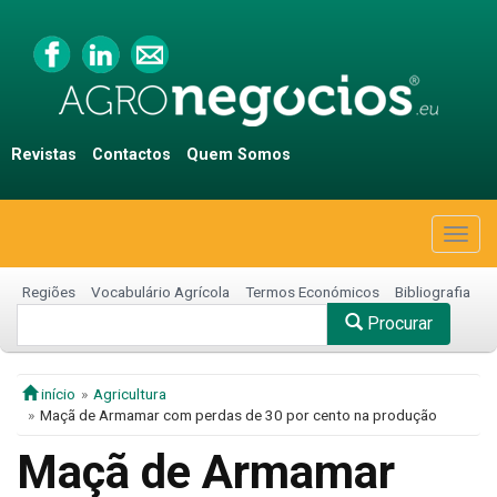
Revistas
Contactos
Quem Somos
Togg
navig
Regiões
Vocabulário Agrícola
Termos Económicos
Bibliografia
Procurar
início
Agricultura
Maçã de Armamar com perdas de 30 por cento na produção
Maçã de Armamar