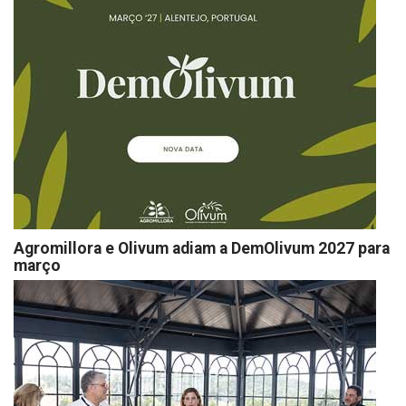
Agromillora e Olivum adiam a DemOlivum 2027 para
março