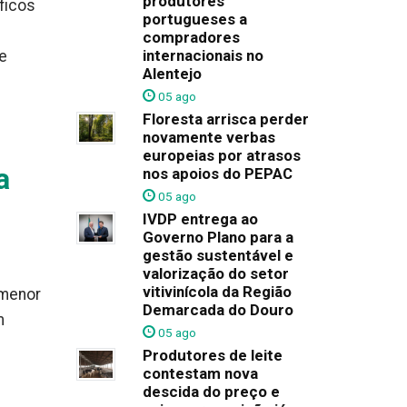
produtores
ficos
portugueses a
compradores
internacionais no
e
Alentejo
05 ago
Floresta arrisca perder
novamente verbas
europeias por atrasos
a
nos apoios do PEPAC
05 ago
IVDP entrega ao
Governo Plano para a
gestão sustentável e
valorização do setor
vitivinícola da Região
 menor
Demarcada do Douro
m
05 ago
Produtores de leite
contestam nova
descida do preço e