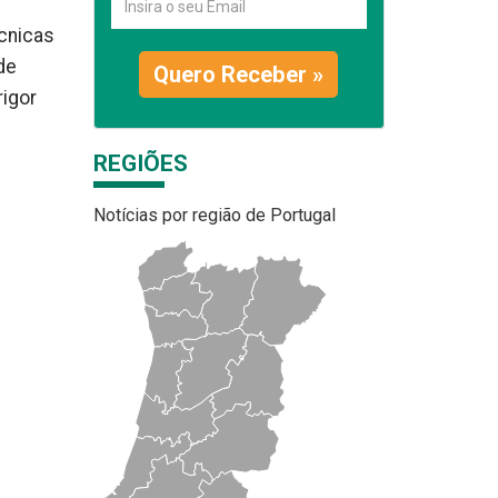
cnicas
de
Quero Receber »
rigor
REGIÕES
Notícias por região de Portugal