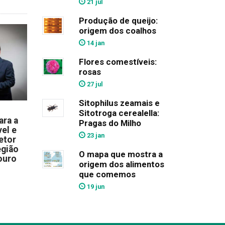
21 jul
Produção de queijo:
origem dos coalhos
14 jan
Flores comestíveis:
rosas
27 jul
Sitophilus zeamais e
Sitotroga cerealella:
ara a
Pragas do Milho
el e
23 jan
etor
egião
O mapa que mostra a
ouro
origem dos alimentos
que comemos
19 jun