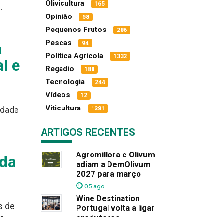
Olivicultura
165
.
Opinião
58
Pequenos Frutos
286
Pescas
a
94
Política Agrícola
1332
l e
Regadio
188
Tecnologia
244
Vídeos
12
Viticultura
idade
1381
ARTIGOS RECENTES
Agromillora e Olivum
 da
adiam a DemOlivum
2027 para março
05 ago
Wine Destination
s de
Portugal volta a ligar