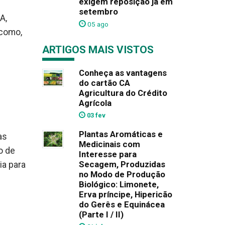
exigem reposição já em
setembro
A,
05 ago
 como,
ARTIGOS MAIS VISTOS
Conheça as vantagens
do cartão CA
Agricultura do Crédito
Agrícola
03 fev
Plantas Aromáticas e
as
Medicinais com
o de
Interesse para
Secagem, Produzidas
ia para
no Modo de Produção
Biológico: Limonete,
Erva príncipe, Hipericão
do Gerês e Equinácea
(Parte I / II)