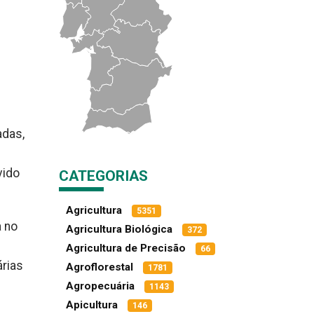
adas,
vido
CATEGORIAS
Agricultura
5351
a no
Agricultura Biológica
372
Agricultura de Precisão
66
árias
Agroflorestal
1781
Agropecuária
1143
Apicultura
146