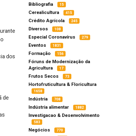
Bibliografia
15
Cerealicultura
415
Crédito Agrícola
245
Diversos
108
durante
Especial Coronavírus
279
ão
Eventos
1831
Formação
156
cia dos
Fóruns de Modernização da
Agricultura
17
Frutos Secos
73
Hortofruticultura & Floricultura
1658
ã de
Indústria
708
Indústria alimentar
1882
as
Investigacao & Desenvolvimento
583
Negócios
770