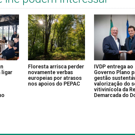
on
Floresta arrisca perder
IVDP entrega ao
 ligar
novamente verbas
Governo Plano p
europeias por atrasos
gestão sustentáv
nos apoios do PEPAC
valorização do s
vitivinícola da R
no
Demarcada do D