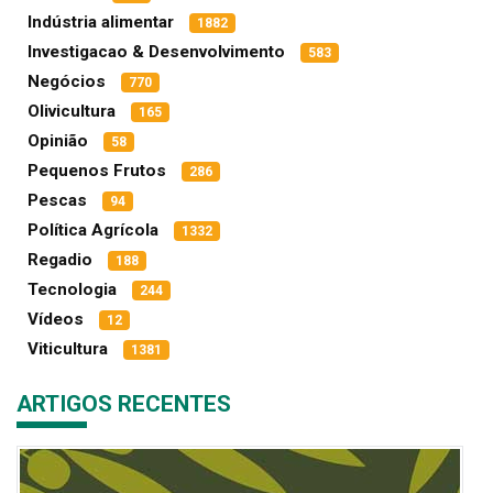
Indústria alimentar
1882
Investigacao & Desenvolvimento
583
Negócios
770
Olivicultura
165
Opinião
58
Pequenos Frutos
286
Pescas
94
Política Agrícola
1332
Regadio
188
Tecnologia
244
Vídeos
12
Viticultura
1381
ARTIGOS RECENTES