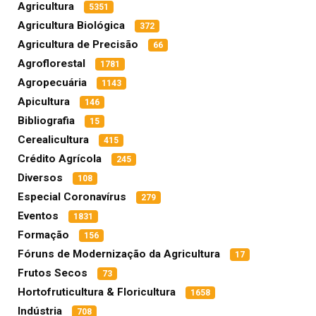
Agricultura
5351
Agricultura Biológica
372
Agricultura de Precisão
66
Agroflorestal
1781
Agropecuária
1143
Apicultura
146
Bibliografia
15
Cerealicultura
415
Crédito Agrícola
245
Diversos
108
Especial Coronavírus
279
Eventos
1831
Formação
156
Fóruns de Modernização da Agricultura
17
Frutos Secos
73
Hortofruticultura & Floricultura
1658
Indústria
708