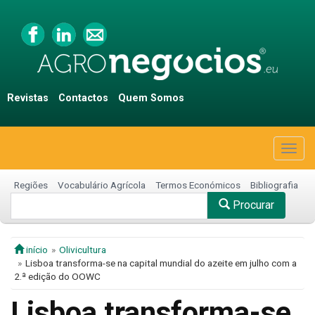
Revistas
Contactos
Quem Somos
Togg
navig
Regiões
Vocabulário Agrícola
Termos Económicos
Bibliografia
Procurar
início
Olivicultura
Lisboa transforma-se na capital mundial do azeite em julho com a
2.ª edição do OOWC
Lisboa transforma-se