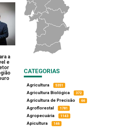
ara a
el e
etor
CATEGORIAS
egião
ouro
Agricultura
5351
Agricultura Biológica
372
Agricultura de Precisão
66
Agroflorestal
1781
Agropecuária
1143
Apicultura
146