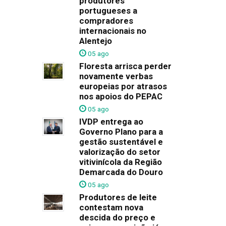
produtores
portugueses a
compradores
internacionais no
Alentejo
05 ago
Floresta arrisca perder
novamente verbas
europeias por atrasos
nos apoios do PEPAC
05 ago
IVDP entrega ao
Governo Plano para a
gestão sustentável e
valorização do setor
vitivinícola da Região
Demarcada do Douro
05 ago
Produtores de leite
contestam nova
descida do preço e