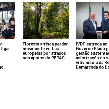
on
Floresta arrisca perder
IVDP entrega ao
 ligar
novamente verbas
Governo Plano p
europeias por atrasos
gestão sustentáv
nos apoios do PEPAC
valorização do s
vitivinícola da R
no
Demarcada do D