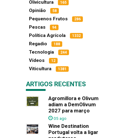
Olivicultura
165
Opinião
58
Pequenos Frutos
286
Pescas
94
Política Agrícola
1332
Regadio
188
Tecnologia
244
Vídeos
12
Viticultura
1381
ARTIGOS RECENTES
Agromillora e Olivum
adiam a DemOlivum
2027 para março
05 ago
Wine Destination
Portugal volta a ligar