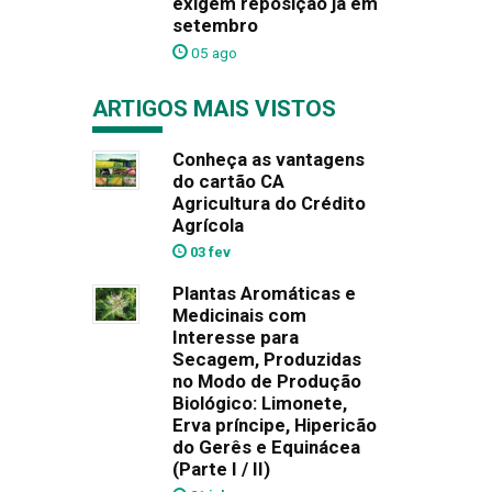
exigem reposição já em
setembro
05 ago
ARTIGOS MAIS VISTOS
Conheça as vantagens
do cartão CA
Agricultura do Crédito
Agrícola
03 fev
Plantas Aromáticas e
Medicinais com
Interesse para
Secagem, Produzidas
no Modo de Produção
Biológico: Limonete,
Erva príncipe, Hipericão
do Gerês e Equinácea
(Parte I / II)