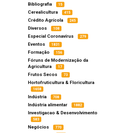
Bibliografia
15
Cerealicultura
415
Crédito Agrícola
245
Diversos
108
Especial Coronavírus
279
Eventos
1831
Formação
156
Fóruns de Modernização da
Agricultura
17
Frutos Secos
73
Hortofruticultura & Floricultura
1658
Indústria
708
Indústria alimentar
1882
Investigacao & Desenvolvimento
583
Negócios
770