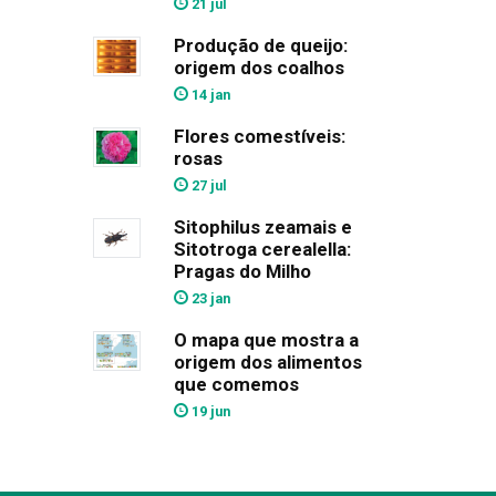
21 jul
Produção de queijo:
origem dos coalhos
14 jan
Flores comestíveis:
rosas
27 jul
Sitophilus zeamais e
Sitotroga cerealella:
Pragas do Milho
23 jan
O mapa que mostra a
origem dos alimentos
que comemos
19 jun