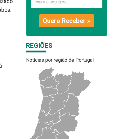
nizado
sboa.
Quero Receber »
REGIÕES
Notícias por região de Portugal
á
e