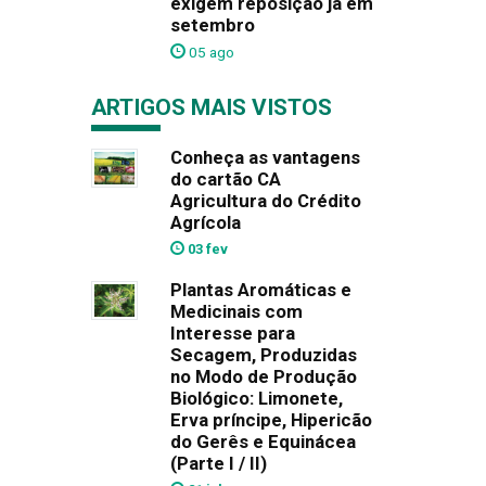
exigem reposição já em
setembro
05 ago
ARTIGOS MAIS VISTOS
Conheça as vantagens
do cartão CA
Agricultura do Crédito
Agrícola
03 fev
Plantas Aromáticas e
Medicinais com
Interesse para
Secagem, Produzidas
no Modo de Produção
Biológico: Limonete,
Erva príncipe, Hipericão
do Gerês e Equinácea
(Parte I / II)