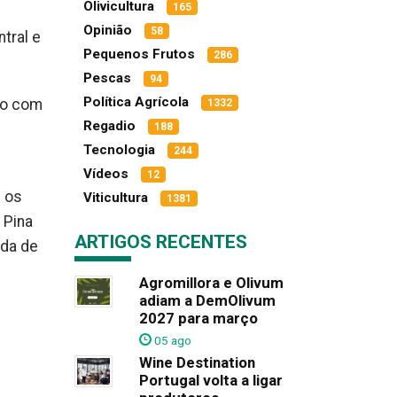
Olivicultura
165
Opinião
58
tral e
Pequenos Frutos
286
Pescas
94
Política Agrícola
do com
1332
Regadio
188
Tecnologia
244
Vídeos
12
e os
Viticultura
1381
 Pina
ARTIGOS RECENTES
nda de
Agromillora e Olivum
adiam a DemOlivum
2027 para março
05 ago
Wine Destination
Portugal volta a ligar