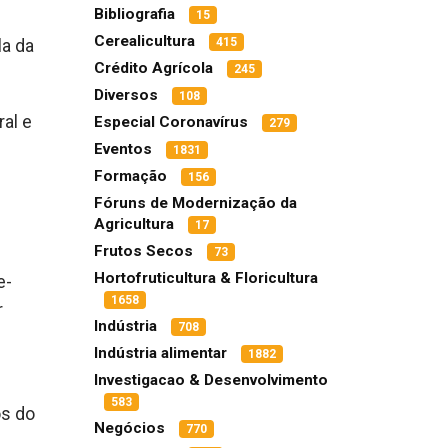
Bibliografia
15
Cerealicultura
415
la da
Crédito Agrícola
245
Diversos
108
al e
Especial Coronavírus
279
Eventos
1831
Formação
156
Fóruns de Modernização da
Agricultura
17
Frutos Secos
73
Hortofruticultura & Floricultura
e-
1658
r
Indústria
708
Indústria alimentar
1882
Investigacao & Desenvolvimento
583
os do
Negócios
770