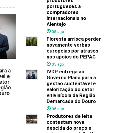
produtores
portugueses a
compradores
internacionais no
Alentejo
05 ago
Floresta arrisca perder
novamente verbas
europeias por atrasos
nos apoios do PEPAC
05 ago
ara a
IVDP entrega ao
el e
Governo Plano para a
etor
gestão sustentável e
egião
valorização do setor
ouro
vitivinícola da Região
Demarcada do Douro
05 ago
Produtores de leite
contestam nova
descida do preço e