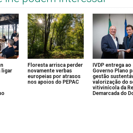
on
Floresta arrisca perder
IVDP entrega ao
 ligar
novamente verbas
Governo Plano p
europeias por atrasos
gestão sustentáv
nos apoios do PEPAC
valorização do s
vitivinícola da R
no
Demarcada do D