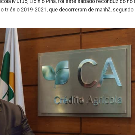
ícola Mútuo, Licínio Pina, foi este sábado reconduzido no
 o triénio 2019-2021, que decorreram de manhã, segundo