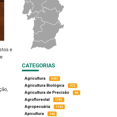
stos e
de
CATEGORIAS
Agricultura
5351
Agricultura Biológica
372
ção,
Agricultura de Precisão
66
Agroflorestal
1781
Agropecuária
1143
Apicultura
146