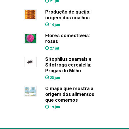
21 jul
Produção de queijo:
origem dos coalhos
14 jan
Flores comestíveis:
rosas
27 jul
Sitophilus zeamais e
Sitotroga cerealella:
Pragas do Milho
23 jan
O mapa que mostra a
origem dos alimentos
que comemos
19 jun