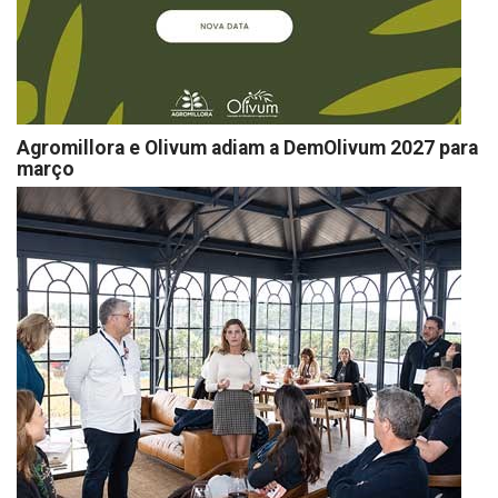
Agromillora e Olivum adiam a DemOlivum 2027 para
março