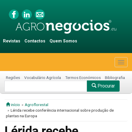
Revistas
Contactos
Quem Somos
Togg
navig
Regiões
Vocabulário Agrícola
Termos Económicos
Bibliografia
Procurar
início
Agroflorestal
Lérida recebe conferência internacional sobre produção de
plantas na Europa
Lérida recebe