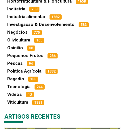
Hortofruticultura & Floricultura
1658
Indústria
708
Indústria alimentar
1882
Investigacao & Desenvolvimento
583
Negócios
770
Olivicultura
165
Opinião
58
Pequenos Frutos
286
Pescas
94
Política Agrícola
1332
Regadio
188
Tecnologia
244
Vídeos
12
Viticultura
1381
ARTIGOS RECENTES