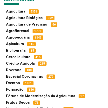
Agricultura
5351
Agricultura Biológica
372
Agricultura de Precisão
66
Agroflorestal
1781
Agropecuária
1143
Apicultura
146
Bibliografia
15
Cerealicultura
415
Crédito Agrícola
245
Diversos
108
Especial Coronavírus
279
Eventos
1831
Formação
156
Fóruns de Modernização da Agricultura
17
Frutos Secos
73