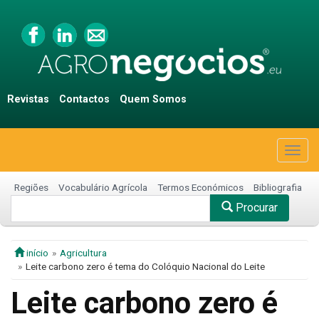
Revistas
Contactos
Quem Somos
Togg
navig
Regiões
Vocabulário Agrícola
Termos Económicos
Bibliografia
Procurar
início
Agricultura
Leite carbono zero é tema do Colóquio Nacional do Leite
Leite carbono zero é