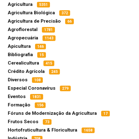
Agricultura
5351
Agricultura Biológica
372
Agricultura de Precisão
66
Agroflorestal
1781
Agropecuária
1143
Apicultura
146
Bibliografia
15
Cerealicultura
415
Crédito Agrícola
245
Diversos
108
Especial Coronavírus
279
Eventos
1831
Formação
156
Fóruns de Modernização da Agricultura
17
Frutos Secos
73
Hortofruticultura & Floricultura
1658
Indústria
708