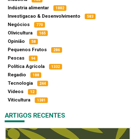
Indústria alimentar
1882
Investigacao & Desenvolvimento
583
Negócios
770
Olivicultura
165
Opinião
58
Pequenos Frutos
286
Pescas
94
Política Agrícola
1332
Regadio
188
Tecnologia
244
Vídeos
12
Viticultura
1381
ARTIGOS RECENTES