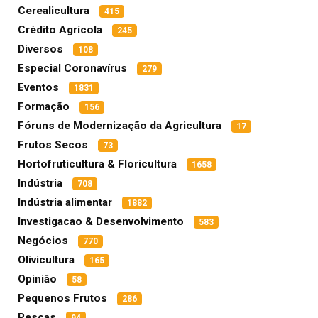
Cerealicultura
415
Crédito Agrícola
245
Diversos
108
Especial Coronavírus
279
Eventos
1831
Formação
156
Fóruns de Modernização da Agricultura
17
Frutos Secos
73
Hortofruticultura & Floricultura
1658
Indústria
708
Indústria alimentar
1882
Investigacao & Desenvolvimento
583
Negócios
770
Olivicultura
165
Opinião
58
Pequenos Frutos
286
Pescas