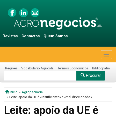
Revistas
Contactos
Quem Somos
Togg
navig
Regiões
Vocabulário Agrícola
Termos Económicos
Bibliografia
Procurar
início
Agropecuária
Leite: apoio da UE é «insuficiente» e «mal direcionado»
Leite: apoio da UE é