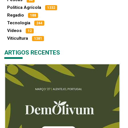
94
Política Agrícola
1332
Regadio
188
Tecnologia
244
Vídeos
12
Viticultura
1381
ARTIGOS RECENTES