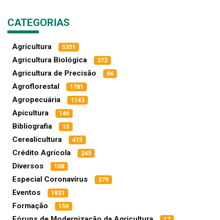
CATEGORIAS
Agricultura
5351
Agricultura Biológica
372
Agricultura de Precisão
66
Agroflorestal
1781
Agropecuária
1143
Apicultura
146
Bibliografia
15
Cerealicultura
415
Crédito Agrícola
245
Diversos
108
Especial Coronavírus
279
Eventos
1831
Formação
156
Fóruns de Modernização da Agricultura
17