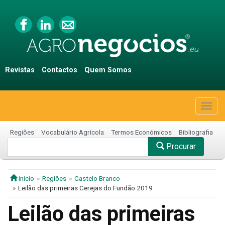
Revistas
Contactos
Quem Somos
Togg
navig
Regiões
Vocabulário Agrícola
Termos Económicos
Bibliografia
Procurar
início
Regiões
Castelo Branco
Leilão das primeiras Cerejas do Fundão 2019
Leilão das primeiras