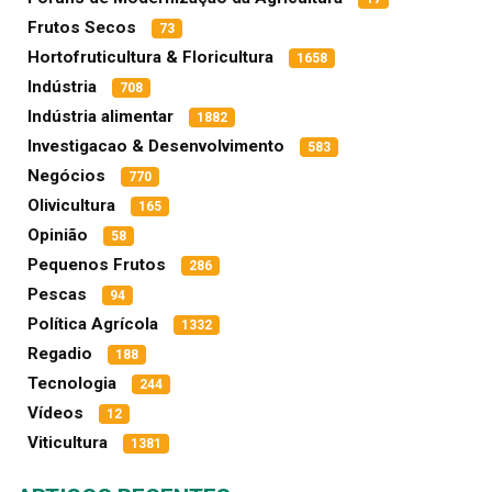
Frutos Secos
73
Hortofruticultura & Floricultura
1658
Indústria
708
Indústria alimentar
1882
Investigacao & Desenvolvimento
583
Negócios
770
Olivicultura
165
Opinião
58
Pequenos Frutos
286
Pescas
94
Política Agrícola
1332
Regadio
188
Tecnologia
244
Vídeos
12
Viticultura
1381