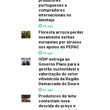
produtores
portugueses a
compradores
internacionais no
Alentejo
05 ago
Floresta arrisca perder
novamente verbas
europeias por atrasos
nos apoios do PEPAC
05 ago
IVDP entrega ao
Governo Plano para a
gestão sustentável e
valorização do setor
vitivinícola da Região
Demarcada do Douro
05 ago
Produtores de leite
contestam nova
descida do preço e