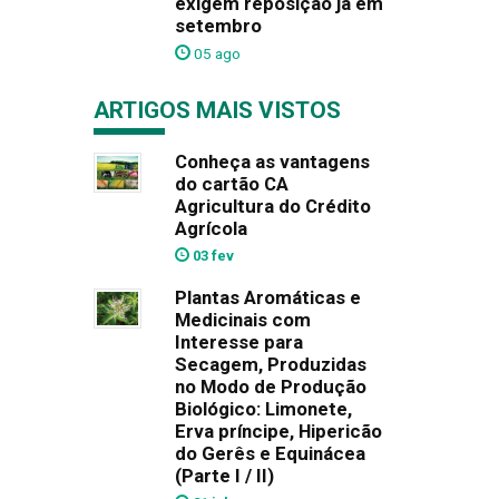
exigem reposição já em
setembro
05 ago
ARTIGOS MAIS VISTOS
Conheça as vantagens
do cartão CA
Agricultura do Crédito
Agrícola
03 fev
Plantas Aromáticas e
Medicinais com
Interesse para
Secagem, Produzidas
no Modo de Produção
Biológico: Limonete,
Erva príncipe, Hipericão
do Gerês e Equinácea
(Parte I / II)