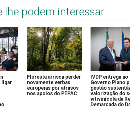
e lhe podem interessar
on
Floresta arrisca perder
IVDP entrega ao
 ligar
novamente verbas
Governo Plano p
europeias por atrasos
gestão sustentáv
nos apoios do PEPAC
valorização do s
vitivinícola da R
no
Demarcada do D