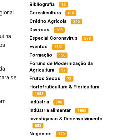
Bibliografia
15
gional
Cerealicultura
415
Crédito Agrícola
245
Diversos
108
ui na
Especial Coronavírus
279
 os
Eventos
1831
Formação
156
Fóruns de Modernização da
da
Agricultura
17
para se
Frutos Secos
73
Hortofruticultura & Floricultura
1658
 em
Indústria
708
Indústria alimentar
1882
Investigacao & Desenvolvimento
583
Negócios
770