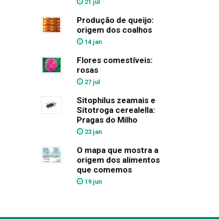
21 jul
Produção de queijo:
origem dos coalhos
14 jan
Flores comestíveis:
rosas
27 jul
Sitophilus zeamais e
Sitotroga cerealella:
Pragas do Milho
23 jan
O mapa que mostra a
origem dos alimentos
que comemos
19 jun