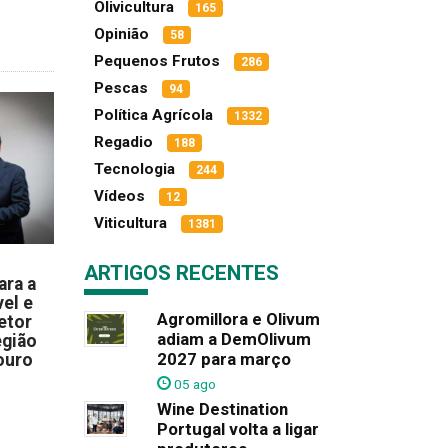
Olivicultura
165
Opinião
58
Pequenos Frutos
286
Pescas
94
Política Agrícola
1332
Regadio
188
Tecnologia
244
Vídeos
12
Viticultura
1381
ARTIGOS RECENTES
ara a
el e
Agromillora e Olivum
etor
adiam a DemOlivum
egião
2027 para março
ouro
05 ago
Wine Destination
Portugal volta a ligar