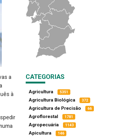
CATEGORIAS
vas a
a
Agricultura
5351
guês à
Agricultura Biológica
372
Agricultura de Precisão
66
Agroflorestal
espedir
1781
Agropecuária
, numa
1143
Apicultura
146