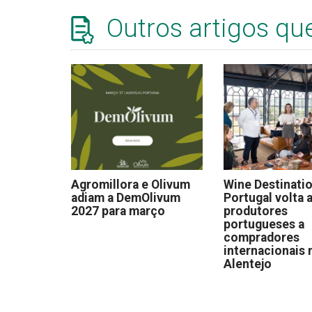
Outros artigos qu
Agromillora e Olivum
Wine Destinati
adiam a DemOlivum
Portugal volta a
2027 para março
produtores
portugueses a
compradores
internacionais 
Alentejo