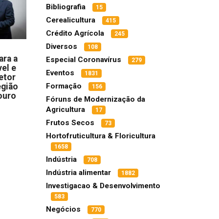
Bibliografia
15
Cerealicultura
415
Crédito Agrícola
245
Diversos
108
ara a
Especial Coronavírus
279
el e
Eventos
1831
etor
egião
Formação
156
ouro
Fóruns de Modernização da
Agricultura
17
Frutos Secos
73
Hortofruticultura & Floricultura
1658
Indústria
708
Indústria alimentar
1882
Investigacao & Desenvolvimento
583
Negócios
770