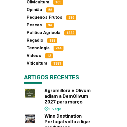
Olivicultura
165
Opinião
58
Pequenos Frutos
286
Pescas
94
Política Agrícola
1332
Regadio
188
Tecnologia
244
Vídeos
12
Viticultura
1381
ARTIGOS RECENTES
Agromillora e Olivum
adiam a DemOlivum
2027 para março
05 ago
Wine Destination
Portugal volta a ligar