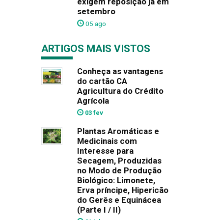
exigem reposição já em
setembro
05 ago
ARTIGOS MAIS VISTOS
Conheça as vantagens
do cartão CA
Agricultura do Crédito
Agrícola
03 fev
Plantas Aromáticas e
Medicinais com
Interesse para
Secagem, Produzidas
no Modo de Produção
Biológico: Limonete,
Erva príncipe, Hipericão
do Gerês e Equinácea
(Parte I / II)