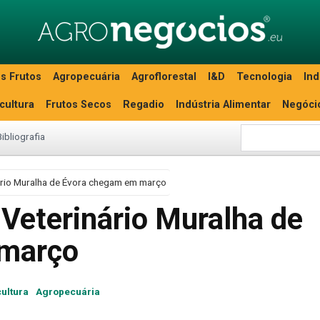
s Frutos
Agropecuária
Agroflorestal
I&D
Tecnologia
Ind
icultura
Frutos Secos
Regadio
Indústria Alimentar
Negóci
Bibliografia
ário Muralha de Évora chegam em março
 Veterinário Muralha de
 março
ultura
Agropecuária