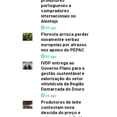
produtores
portugueses a
compradores
internacionais no
Alentejo
05 ago
Floresta arrisca perder
novamente verbas
europeias por atrasos
nos apoios do PEPAC
05 ago
IVDP entrega ao
Governo Plano para a
gestão sustentável e
valorização do setor
vitivinícola da Região
Demarcada do Douro
05 ago
Produtores de leite
contestam nova
descida do preço e