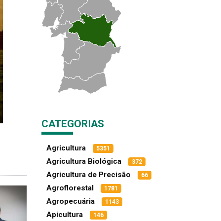
CATEGORIAS
Agricultura
5351
Agricultura Biológica
372
Agricultura de Precisão
66
Agroflorestal
1781
Agropecuária
1143
Apicultura
146