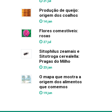
21 jul
Produção de queijo:
origem dos coalhos
14 jan
Flores comestíveis:
rosas
27 jul
Sitophilus zeamais e
Sitotroga cerealella:
Pragas do Milho
23 jan
O mapa que mostra a
origem dos alimentos
que comemos
19 jun