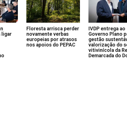
on
Floresta arrisca perder
IVDP entrega ao
 ligar
novamente verbas
Governo Plano p
europeias por atrasos
gestão sustentáv
nos apoios do PEPAC
valorização do s
vitivinícola da R
no
Demarcada do D