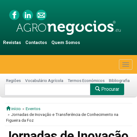
Revistas
Contactos
Quem Somos
Togg
navig
Regiões
Vocabulário Agrícola
Termos Económicos
Bibliografia
Procurar
início
Eventos
Jornadas de Inovação e Transferência de Conhecimento na
Figueira da Foz
Jornadas de Inovação