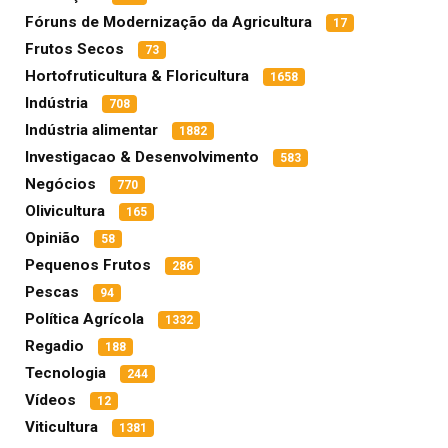
Fóruns de Modernização da Agricultura
17
Frutos Secos
73
Hortofruticultura & Floricultura
1658
Indústria
708
Indústria alimentar
1882
Investigacao & Desenvolvimento
583
Negócios
770
Olivicultura
165
Opinião
58
Pequenos Frutos
286
Pescas
94
Política Agrícola
1332
Regadio
188
Tecnologia
244
Vídeos
12
Viticultura
1381