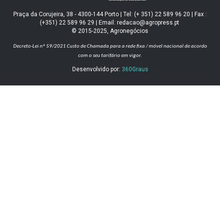
Praça da Corujeira, 38 - 4300-144 Porto | Tel: (+ 351) 22 589 96 20 | Fax :
(+351) 22 589 96 29 | Email: redacao@agropress.pt
© 2015-2025, Agronegócios
Decreto-Lei nº 59/2021
Custo de Chamada para a rede fixa / móvel nacional de acordo
com o seu tarifário em vigor.
Desenvolvido por:
360Graus