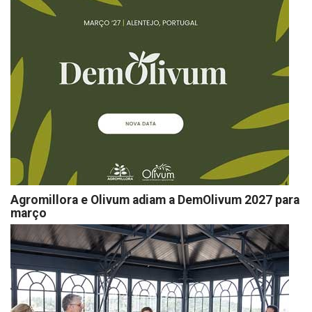
Agromillora e Olivum adiam a DemOlivum 2027 para
março