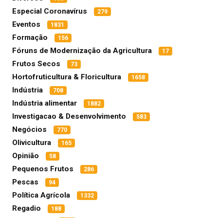
Especial Coronavírus
279
Eventos
1831
Formação
156
Fóruns de Modernização da Agricultura
17
Frutos Secos
73
Hortofruticultura & Floricultura
1658
Indústria
708
Indústria alimentar
1882
Investigacao & Desenvolvimento
583
Negócios
770
Olivicultura
165
Opinião
58
Pequenos Frutos
286
Pescas
94
Política Agrícola
1332
Regadio
188