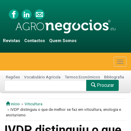
Revistas
Contactos
Quem Somos
Togg
navig
Regiões
Vocabulário Agrícola
Termos Económicos
Bibliografia
Procurar
início
Viticultura
IVDP distinguiu o que de melhor se faz em viticultura, enologia e
enoturismo
IVDP distinguiu o que