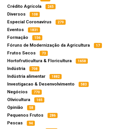
Crédito Agrícola
245
Diversos
108
Especial Coronavírus
279
Eventos
1831
Formação
156
Fóruns de Modernização da Agricultura
17
Frutos Secos
73
Hortofruticultura & Floricultura
1658
Indústria
708
Indústria alimentar
1882
Investigacao & Desenvolvimento
583
Negócios
770
Olivicultura
165
Opinião
58
Pequenos Frutos
286
Pescas
94