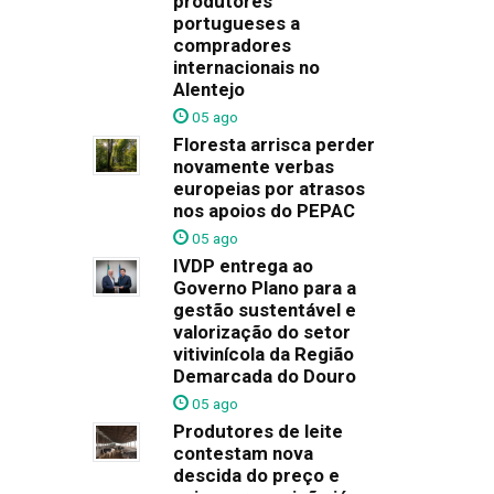
produtores
portugueses a
compradores
internacionais no
Alentejo
05 ago
Floresta arrisca perder
novamente verbas
europeias por atrasos
nos apoios do PEPAC
05 ago
IVDP entrega ao
Governo Plano para a
gestão sustentável e
valorização do setor
vitivinícola da Região
Demarcada do Douro
05 ago
Produtores de leite
contestam nova
descida do preço e