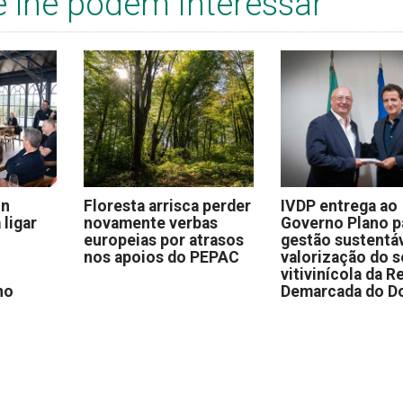
e lhe podem interessar
on
Floresta arrisca perder
IVDP entrega ao
 ligar
novamente verbas
Governo Plano p
europeias por atrasos
gestão sustentáv
nos apoios do PEPAC
valorização do s
vitivinícola da R
no
Demarcada do D