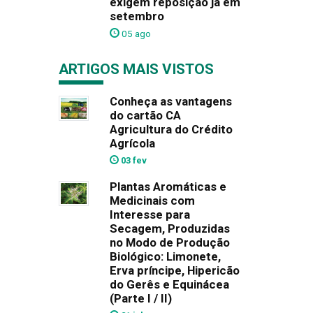
exigem reposição já em
setembro
05 ago
ARTIGOS MAIS VISTOS
Conheça as vantagens
do cartão CA
Agricultura do Crédito
Agrícola
03 fev
Plantas Aromáticas e
Medicinais com
Interesse para
Secagem, Produzidas
no Modo de Produção
Biológico: Limonete,
Erva príncipe, Hipericão
do Gerês e Equinácea
(Parte I / II)