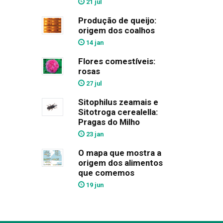
21 jul
Produção de queijo:
origem dos coalhos
14 jan
Flores comestíveis:
rosas
27 jul
Sitophilus zeamais e
Sitotroga cerealella:
Pragas do Milho
23 jan
O mapa que mostra a
origem dos alimentos
que comemos
19 jun