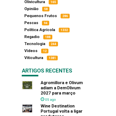
Olivicultura
165
Opinião
58
Pequenos Frutos
286
Pescas
94
Política Agrícola
1332
Regadio
188
Tecnologia
244
Vídeos
12
Viticultura
1381
ARTIGOS RECENTES
Agromillora e Olivum
adiam a DemOlivum
2027 para março
05 ago
Wine Destination
Portugal volta a ligar