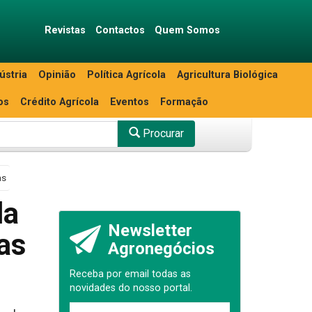
Revistas
Contactos
Quem Somos
ústria
Opinião
Política Agrícola
Agricultura Biológica
os
Crédito Agrícola
Eventos
Formação
Procurar
as
da
Newsletter
las
Agronegócios
Receba por email todas as
novidades do nosso portal.