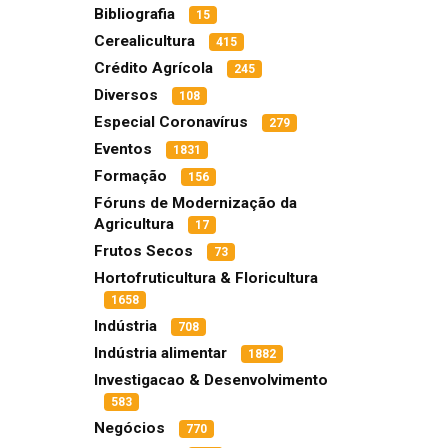
Bibliografia
15
Cerealicultura
415
Crédito Agrícola
245
Diversos
108
Especial Coronavírus
279
Eventos
1831
Formação
156
Fóruns de Modernização da
Agricultura
17
Frutos Secos
73
Hortofruticultura & Floricultura
1658
Indústria
708
Indústria alimentar
1882
Investigacao & Desenvolvimento
583
Negócios
770