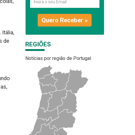
colas,
Quero Receber »
Itália,
s de
REGIÕES
Notícias por região de Portugal
undo
as,