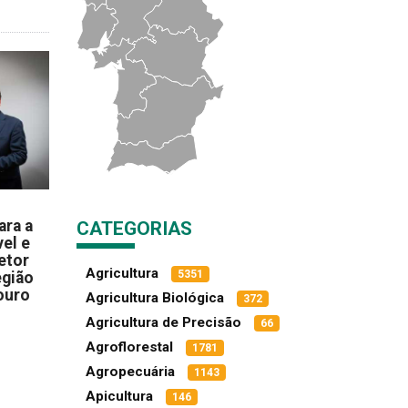
ara a
CATEGORIAS
el e
etor
Agricultura
5351
egião
ouro
Agricultura Biológica
372
Agricultura de Precisão
66
Agroflorestal
1781
Agropecuária
1143
Apicultura
146