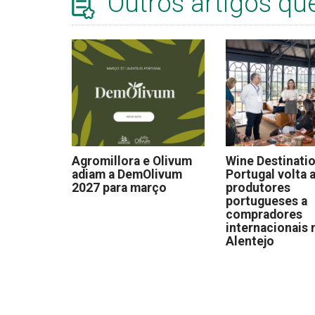
Outros artigos qu
Agromillora e Olivum
Wine Destinati
adiam a DemOlivum
Portugal volta a
2027 para março
produtores
portugueses a
compradores
internacionais 
Alentejo