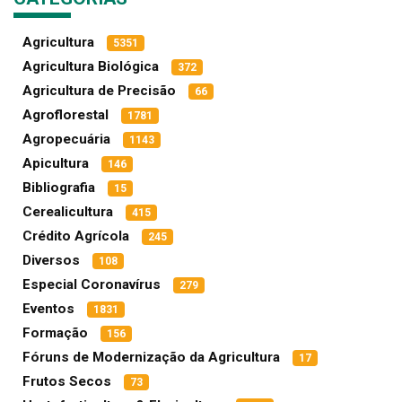
Agricultura
5351
Agricultura Biológica
372
Agricultura de Precisão
66
Agroflorestal
1781
Agropecuária
1143
Apicultura
146
Bibliografia
15
Cerealicultura
415
Crédito Agrícola
245
Diversos
108
Especial Coronavírus
279
Eventos
1831
Formação
156
Fóruns de Modernização da Agricultura
17
Frutos Secos
73