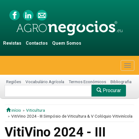
Revistas
Contactos
Quem Somos
Togg
navig
Regiões
Vocabulário Agrícola
Termos Económicos
Bibliografia
Procurar
início
Viticultura
VitiVino 2024 - III Simpósio de Viticultura & V Colóquio Vitivinícola
VitiVino 2024 - III