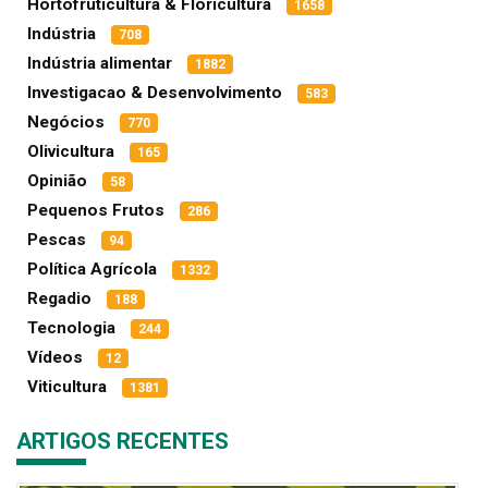
Hortofruticultura & Floricultura
1658
Indústria
708
Indústria alimentar
1882
Investigacao & Desenvolvimento
583
Negócios
770
Olivicultura
165
Opinião
58
Pequenos Frutos
286
Pescas
94
Política Agrícola
1332
Regadio
188
Tecnologia
244
Vídeos
12
Viticultura
1381
ARTIGOS RECENTES