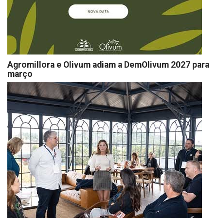
Agromillora e Olivum adiam a DemOlivum 2027 para
março