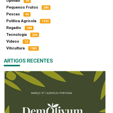
Opinião
58
Pequenos Frutos
286
Pescas
94
Política Agrícola
1332
Regadio
188
Tecnologia
244
Vídeos
12
Viticultura
1381
ARTIGOS RECENTES