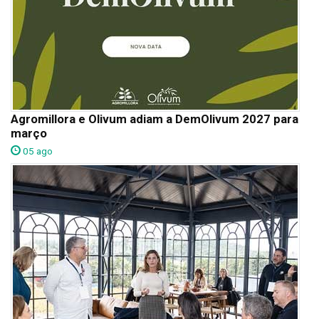
Agromillora e Olivum adiam a DemOlivum 2027 para
março
05 ago