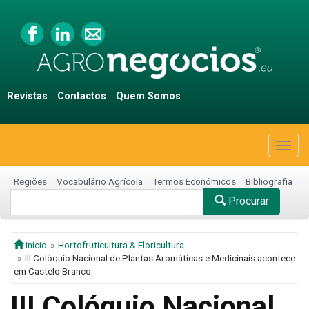
Revistas
Contactos
Quem Somos
Togg
navig
Regiões
Vocabulário Agrícola
Termos Económicos
Bibliografia
Procurar
início
Hortofruticultura & Floricultura
III Colóquio Nacional de Plantas Aromáticas e Medicinais acontece
em Castelo Branco
III Colóquio Nacional