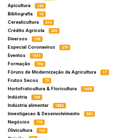
Apicultura
146
Bibliografia
15
Cerealicultura
415
Crédito Agrícola
245
Diversos
108
Especial Coronavírus
279
Eventos
1831
Formação
156
Fóruns de Modernização da Agricultura
17
Frutos Secos
73
Hortofruticultura & Floricultura
1658
Indústria
708
Indústria alimentar
1882
Investigacao & Desenvolvimento
583
Negócios
770
Olivicultura
165