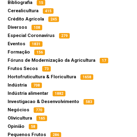
Bibliografia
15
Cerealicultura
415
Crédito Agrícola
245
Diversos
108
Especial Coronavírus
279
Eventos
1831
Formação
156
Fóruns de Modernização da Agricultura
17
Frutos Secos
73
Hortofruticultura & Floricultura
1658
Indústria
708
Indústria alimentar
1882
Investigacao & Desenvolvimento
583
Negócios
770
Olivicultura
165
Opinião
58
Pequenos Frutos
286