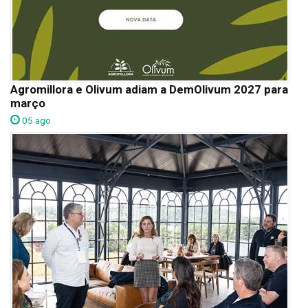
Agromillora e Olivum adiam a DemOlivum 2027 para
março
05 ago