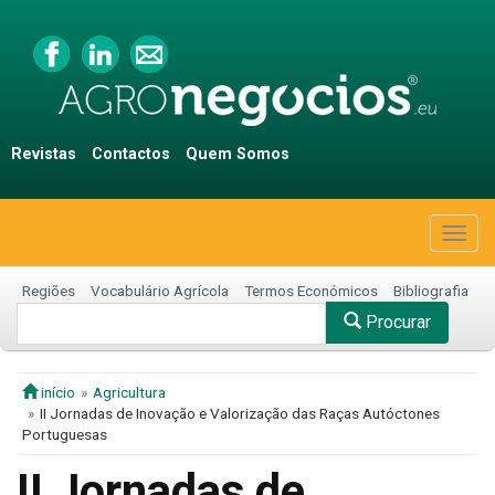
Revistas
Contactos
Quem Somos
Togg
navig
Regiões
Vocabulário Agrícola
Termos Económicos
Bibliografia
Procurar
início
Agricultura
II Jornadas de Inovação e Valorização das Raças Autóctones
Portuguesas
II Jornadas de