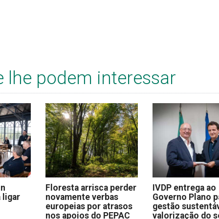
e lhe podem interessar
on
Floresta arrisca perder
IVDP entrega ao
 ligar
novamente verbas
Governo Plano p
europeias por atrasos
gestão sustentáv
nos apoios do PEPAC
valorização do s