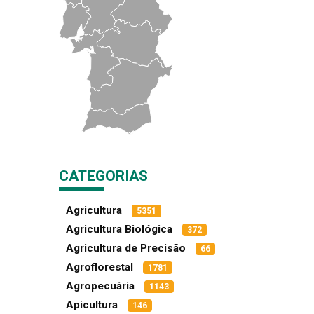
CATEGORIAS
Agricultura
5351
Agricultura Biológica
372
Agricultura de Precisão
66
Agroflorestal
1781
Agropecuária
1143
Apicultura
146