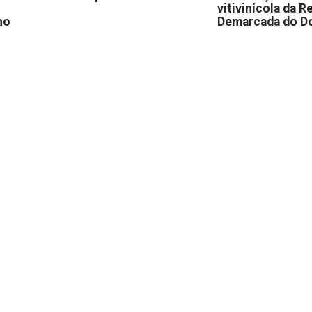
vitivinícola da R
no
Demarcada do D