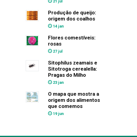
21 jul
Produção de queijo:
origem dos coalhos
14 jan
Flores comestíveis:
rosas
27 jul
Sitophilus zeamais e
Sitotroga cerealella:
Pragas do Milho
23 jan
O mapa que mostra a
origem dos alimentos
que comemos
19 jun