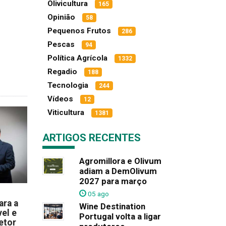
Olivicultura
165
Opinião
58
Pequenos Frutos
286
Pescas
94
Política Agrícola
1332
Regadio
188
Tecnologia
244
Vídeos
12
Viticultura
1381
ARTIGOS RECENTES
Agromillora e Olivum
adiam a DemOlivum
2027 para março
05 ago
ara a
Wine Destination
el e
Portugal volta a ligar
etor