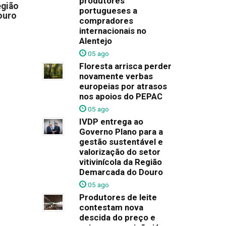
produtores
egião
portugueses a
ouro
compradores
internacionais no
Alentejo
05 ago
Floresta arrisca perder
novamente verbas
europeias por atrasos
nos apoios do PEPAC
05 ago
IVDP entrega ao
Governo Plano para a
gestão sustentável e
valorização do setor
vitivinícola da Região
Demarcada do Douro
05 ago
Produtores de leite
contestam nova
descida do preço e