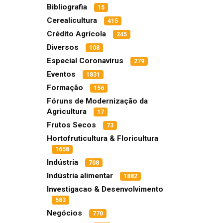
Bibliografia
15
Cerealicultura
415
Crédito Agrícola
245
Diversos
108
Especial Coronavírus
279
Eventos
1831
Formação
156
Fóruns de Modernização da
Agricultura
17
Frutos Secos
73
Hortofruticultura & Floricultura
1658
Indústria
708
Indústria alimentar
1882
Investigacao & Desenvolvimento
583
Negócios
770