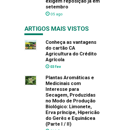
exigem reposição já em
setembro
05 ago
ARTIGOS MAIS VISTOS
Conheça as vantagens
do cartão CA
Agricultura do Crédito
Agrícola
03 fev
Plantas Aromáticas e
Medicinais com
Interesse para
Secagem, Produzidas
no Modo de Produção
Biológico: Limonete,
Erva príncipe, Hipericão
do Gerês e Equinácea
(Parte I / II)