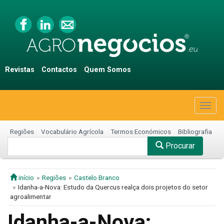
Revistas
Contactos
Quem Somos
Togg
navig
Regiões
Vocabulário Agrícola
Termos Económicos
Bibliografia
Procurar
início
Regiões
Castelo Branco
Idanha-a-Nova: Estudo da Quercus realça dois projetos do setor
agroalimentar
Idanha-a-Nova: