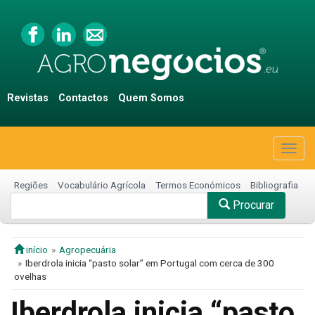
Revistas
Contactos
Quem Somos
Togg
navig
Regiões
Vocabulário Agrícola
Termos Económicos
Bibliografia
Procurar
início
Agropecuária
Iberdrola inicia “pasto solar” em Portugal com cerca de 300
ovelhas
Iberdrola inicia “pasto