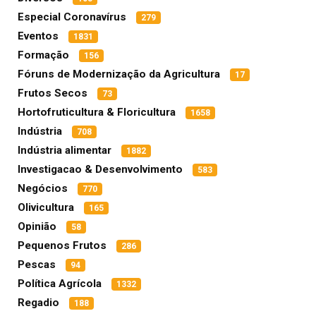
Especial Coronavírus
279
Eventos
1831
Formação
156
Fóruns de Modernização da Agricultura
17
Frutos Secos
73
Hortofruticultura & Floricultura
1658
Indústria
708
Indústria alimentar
1882
Investigacao & Desenvolvimento
583
Negócios
770
Olivicultura
165
Opinião
58
Pequenos Frutos
286
Pescas
94
Política Agrícola
1332
Regadio
188