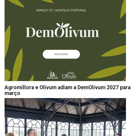
Agromillora e Olivum adiam a DemOlivum 2027 para
março