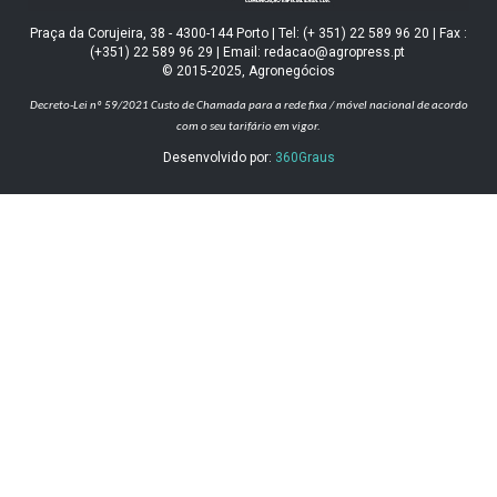
Praça da Corujeira, 38 - 4300-144 Porto | Tel: (+ 351) 22 589 96 20 | Fax :
(+351) 22 589 96 29 | Email: redacao@agropress.pt
© 2015-2025, Agronegócios
Decreto-Lei nº 59/2021
Custo de Chamada para a rede fixa / móvel nacional de acordo
com o seu tarifário em vigor.
Desenvolvido por:
360Graus