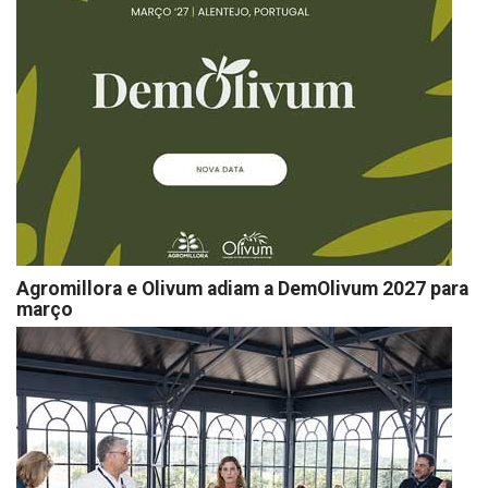
Agromillora e Olivum adiam a DemOlivum 2027 para
março