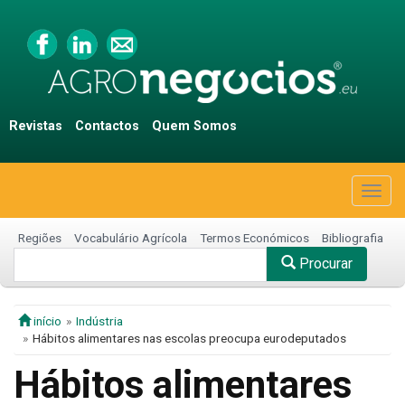
Revistas
Contactos
Quem Somos
Togg
navig
Regiões
Vocabulário Agrícola
Termos Económicos
Bibliografia
Procurar
início
Indústria
Hábitos alimentares nas escolas preocupa eurodeputados
Hábitos alimentares