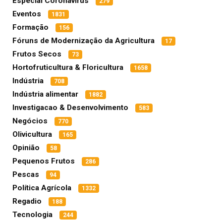
Especial Coronavírus
279
Eventos
1831
Formação
156
Fóruns de Modernização da Agricultura
17
Frutos Secos
73
Hortofruticultura & Floricultura
1658
Indústria
708
Indústria alimentar
1882
Investigacao & Desenvolvimento
583
Negócios
770
Olivicultura
165
Opinião
58
Pequenos Frutos
286
Pescas
94
Política Agrícola
1332
Regadio
188
Tecnologia
244