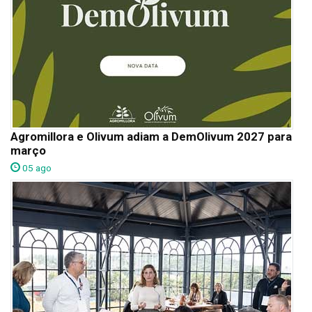
Agromillora e Olivum adiam a DemOlivum 2027 para
março
05 ago