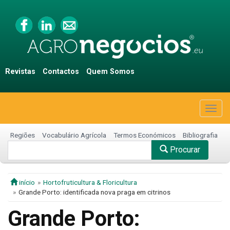
Revistas
Contactos
Quem Somos
Togg
navig
Regiões
Vocabulário Agrícola
Termos Económicos
Bibliografia
Procurar
início
Hortofruticultura & Floricultura
Grande Porto: identificada nova praga em citrinos
Grande Porto: