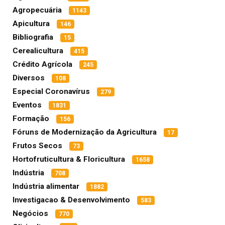
Agropecuária
1143
Apicultura
146
Bibliografia
15
Cerealicultura
415
Crédito Agrícola
245
Diversos
108
Especial Coronavírus
279
Eventos
1831
Formação
156
Fóruns de Modernização da Agricultura
17
Frutos Secos
73
Hortofruticultura & Floricultura
1658
Indústria
708
Indústria alimentar
1882
Investigacao & Desenvolvimento
583
Negócios
770