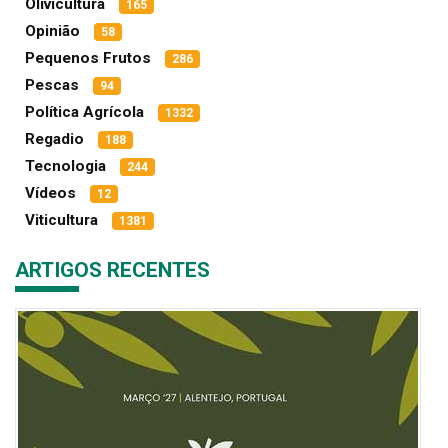
Olivicultura
165
Opinião
58
Pequenos Frutos
286
Pescas
94
Política Agrícola
1332
Regadio
188
Tecnologia
244
Vídeos
12
Viticultura
1381
ARTIGOS RECENTES