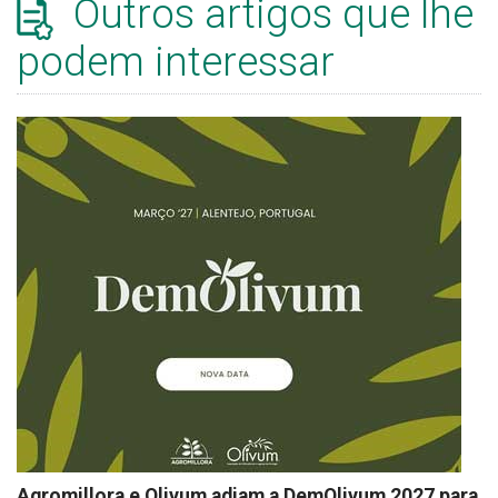
Outros artigos que lhe
podem interessar
Agromillora e Olivum adiam a DemOlivum 2027 para