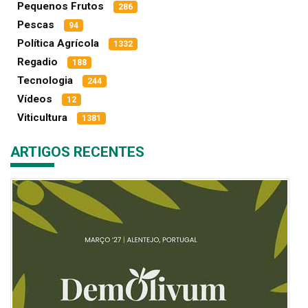
Pequenos Frutos
286
Pescas
94
Política Agrícola
1332
Regadio
188
Tecnologia
244
Vídeos
12
Viticultura
1381
ARTIGOS RECENTES