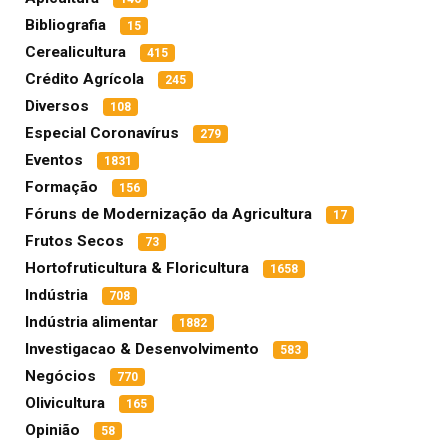
Bibliografia
15
Cerealicultura
415
Crédito Agrícola
245
Diversos
108
Especial Coronavírus
279
Eventos
1831
Formação
156
Fóruns de Modernização da Agricultura
17
Frutos Secos
73
Hortofruticultura & Floricultura
1658
Indústria
708
Indústria alimentar
1882
Investigacao & Desenvolvimento
583
Negócios
770
Olivicultura
165
Opinião
58