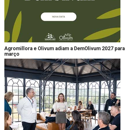
Agromillora e Olivum adiam a DemOlivum 2027 para
março