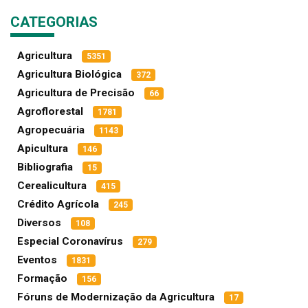
CATEGORIAS
Agricultura
5351
Agricultura Biológica
372
Agricultura de Precisão
66
Agroflorestal
1781
Agropecuária
1143
Apicultura
146
Bibliografia
15
Cerealicultura
415
Crédito Agrícola
245
Diversos
108
Especial Coronavírus
279
Eventos
1831
Formação
156
Fóruns de Modernização da Agricultura
17