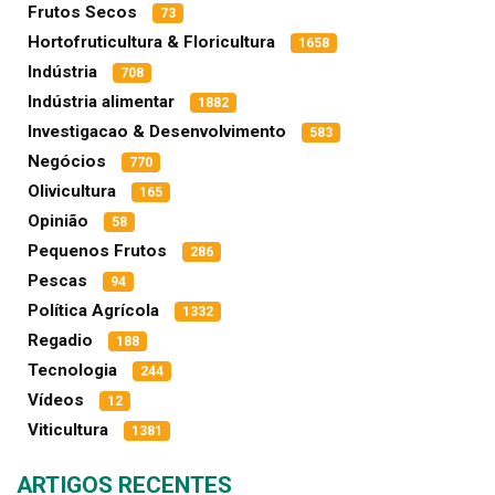
Frutos Secos
73
Hortofruticultura & Floricultura
1658
Indústria
708
Indústria alimentar
1882
Investigacao & Desenvolvimento
583
Negócios
770
Olivicultura
165
Opinião
58
Pequenos Frutos
286
Pescas
94
Política Agrícola
1332
Regadio
188
Tecnologia
244
Vídeos
12
Viticultura
1381
ARTIGOS RECENTES