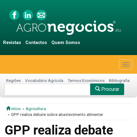
Revistas
Contactos
Quem Somos
Togg
navig
Regiões
Vocabulário Agrícola
Termos Económicos
Bibliografia
Procurar
início
Agricultura
GPP realiza debate sobre abastecimento alimentar
GPP realiza debate