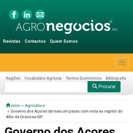
Revistas
Contactos
Quem Somos
Togg
navig
Regiões
Vocabulário Agrícola
Termos Económicos
Bibliografia
Procurar
início
Agricultura
Governo dos Açores dá mais um passo com vista ao registo do
Alho da Graciosa IGP
Governo dos Açores