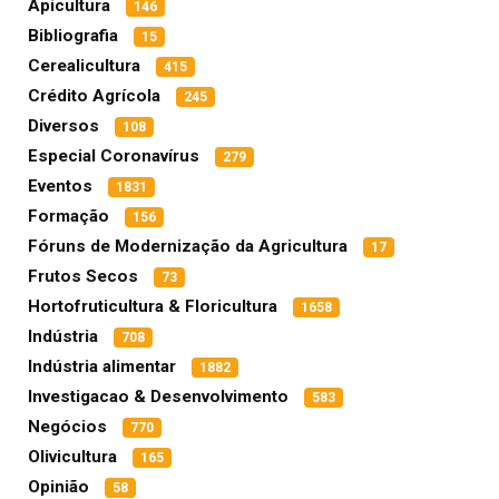
Apicultura
146
Bibliografia
15
Cerealicultura
415
Crédito Agrícola
245
Diversos
108
Especial Coronavírus
279
Eventos
1831
Formação
156
Fóruns de Modernização da Agricultura
17
Frutos Secos
73
Hortofruticultura & Floricultura
1658
Indústria
708
Indústria alimentar
1882
Investigacao & Desenvolvimento
583
Negócios
770
Olivicultura
165
Opinião
58