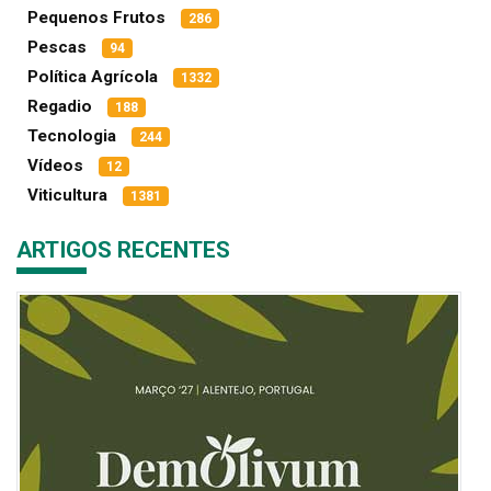
Pequenos Frutos
286
Pescas
94
Política Agrícola
1332
Regadio
188
Tecnologia
244
Vídeos
12
Viticultura
1381
ARTIGOS RECENTES