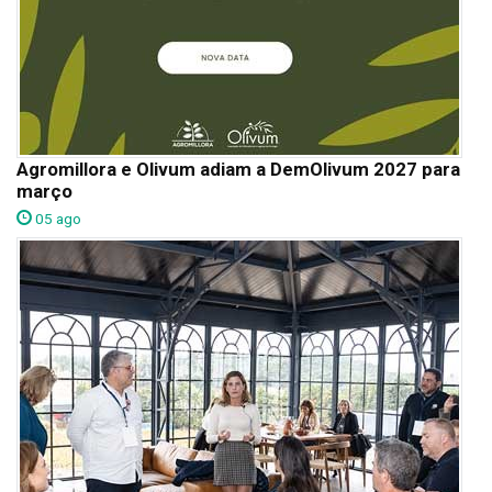
Agromillora e Olivum adiam a DemOlivum 2027 para
março
05 ago