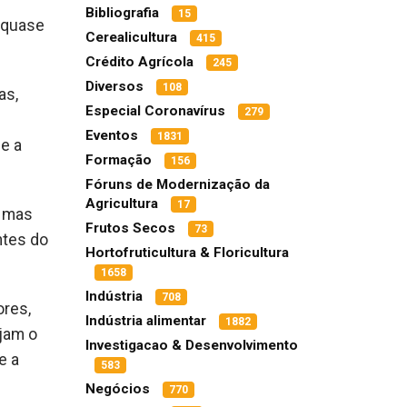
Bibliografia
15
a quase
Cerealicultura
415
Crédito Agrícola
245
Diversos
108
as,
Especial Coronavírus
279
Eventos
1831
 e a
Formação
156
Fóruns de Modernização da
Agricultura
17
, mas
Frutos Secos
73
ntes do
Hortofruticultura & Floricultura
1658
Indústria
708
ores,
Indústria alimentar
1882
jam o
Investigacao & Desenvolvimento
e a
583
Negócios
770