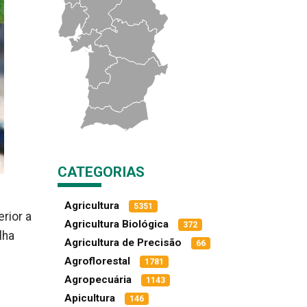
CATEGORIAS
Agricultura
5351
rior a
Agricultura Biológica
372
lha
Agricultura de Precisão
66
Agroflorestal
1781
Agropecuária
1143
Apicultura
146