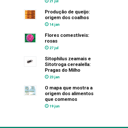
21 jul
Produção de queijo:
origem dos coalhos
14 jan
Flores comestíveis:
rosas
27 jul
Sitophilus zeamais e
Sitotroga cerealella:
Pragas do Milho
23 jan
O mapa que mostra a
origem dos alimentos
que comemos
19 jun