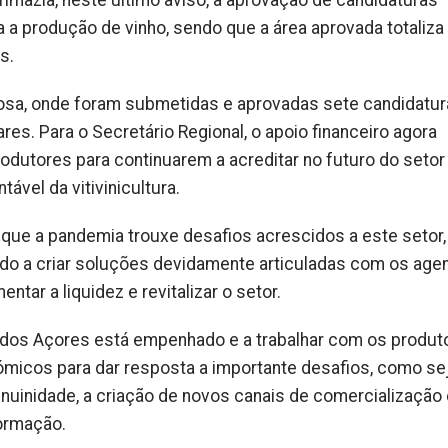
rimazia, neste último aviso, à aprovação de candidaturas
a a produção de vinho, sendo que a área aprovada totaliz
s.
osa, onde foram submetidas e aprovadas sete candidatur
ares.
Para o Secretário Regional, o apoio financeiro agora
rodutores para continuarem a acreditar no futuro do setor
ável da vitivinicultura.
u que a pandemia trouxe desafios acrescidos a este setor
do a criar soluções devidamente articuladas com os age
tar a liquidez e revitalizar o setor.
dos Açores está empenhado e a trabalhar com os produt
micos para dar resposta a importante desafios, como se
enuinidade, a criação de novos canais de comercialização 
formação.