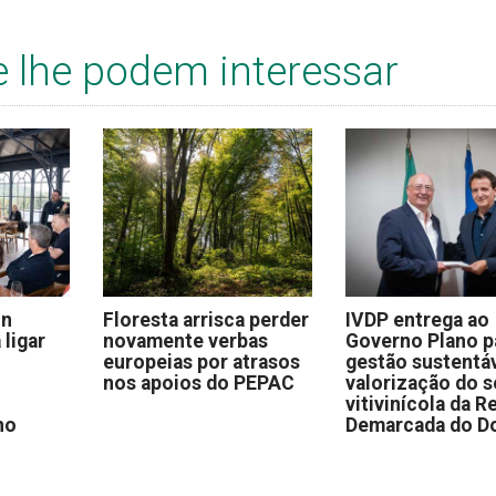
e lhe podem interessar
on
Floresta arrisca perder
IVDP entrega ao
 ligar
novamente verbas
Governo Plano p
europeias por atrasos
gestão sustentáv
nos apoios do PEPAC
valorização do s
vitivinícola da R
no
Demarcada do D