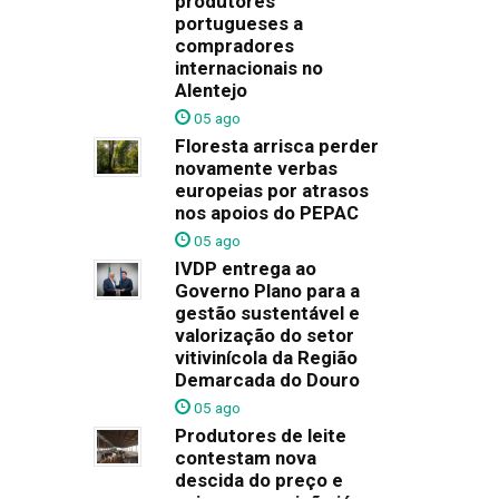
produtores
portugueses a
compradores
internacionais no
Alentejo
05 ago
Floresta arrisca perder
novamente verbas
europeias por atrasos
nos apoios do PEPAC
05 ago
IVDP entrega ao
Governo Plano para a
gestão sustentável e
valorização do setor
vitivinícola da Região
Demarcada do Douro
05 ago
Produtores de leite
contestam nova
descida do preço e