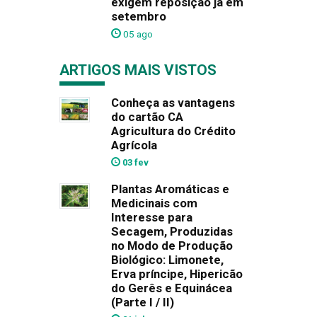
exigem reposição já em
setembro
05 ago
ARTIGOS MAIS VISTOS
Conheça as vantagens
do cartão CA
Agricultura do Crédito
Agrícola
03 fev
Plantas Aromáticas e
Medicinais com
Interesse para
Secagem, Produzidas
no Modo de Produção
Biológico: Limonete,
Erva príncipe, Hipericão
do Gerês e Equinácea
(Parte I / II)