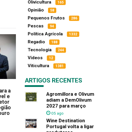
Olivicultura
165
Opinião
58
Pequenos Frutos
286
Pescas
94
Política Agrícola
1332
Regadio
188
Tecnologia
244
Vídeos
12
Viticultura
1381
ARTIGOS RECENTES
ara a
Agromillora e Olivum
el e
adiam a DemOlivum
etor
2027 para março
egião
ouro
05 ago
Wine Destination
Portugal volta a ligar