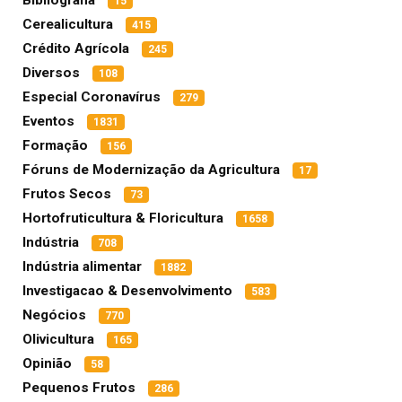
15
Cerealicultura
415
Crédito Agrícola
245
Diversos
108
Especial Coronavírus
279
Eventos
1831
Formação
156
Fóruns de Modernização da Agricultura
17
Frutos Secos
73
Hortofruticultura & Floricultura
1658
Indústria
708
Indústria alimentar
1882
Investigacao & Desenvolvimento
583
Negócios
770
Olivicultura
165
Opinião
58
Pequenos Frutos
286