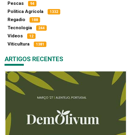
Pescas
94
Política Agrícola
1332
Regadio
188
Tecnologia
244
Vídeos
12
Viticultura
1381
ARTIGOS RECENTES