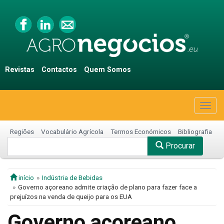
Revistas
Contactos
Quem Somos
Togg
navig
Regiões
Vocabulário Agrícola
Termos Económicos
Bibliografia
Procurar
início
Indústria de Bebidas
Governo açoreano admite criação de plano para fazer face a
prejuízos na venda de queijo para os EUA
Governo açoreano