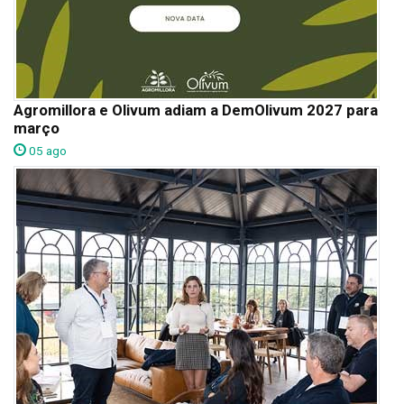
Agromillora e Olivum adiam a DemOlivum 2027 para
março
05 ago