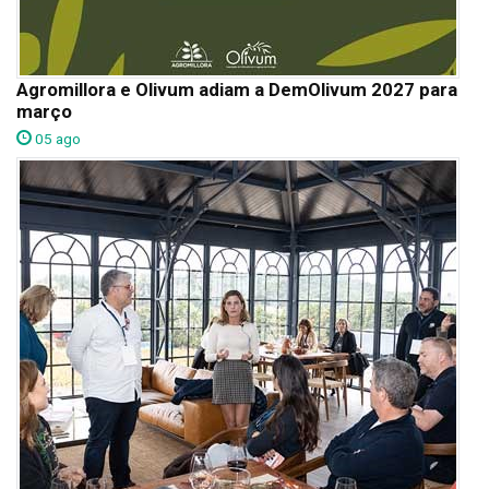
Agromillora e Olivum adiam a DemOlivum 2027 para
março
05 ago