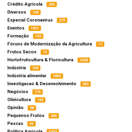
Crédito Agrícola
245
Diversos
108
Especial Coronavírus
279
Eventos
1831
Formação
156
Fóruns de Modernização da Agricultura
17
Frutos Secos
73
Hortofruticultura & Floricultura
1658
Indústria
708
Indústria alimentar
1882
Investigacao & Desenvolvimento
583
Negócios
770
Olivicultura
165
Opinião
58
Pequenos Frutos
286
Pescas
94
Política Agrícola
1332