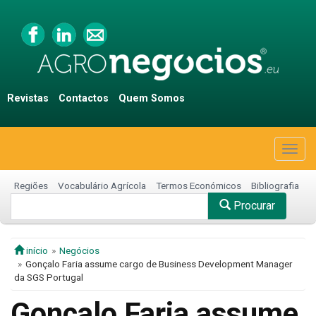
Revistas
Contactos
Quem Somos
Togg
navig
Regiões
Vocabulário Agrícola
Termos Económicos
Bibliografia
Procurar
início
Negócios
Gonçalo Faria assume cargo de Business Development Manager
da SGS Portugal
Gonçalo Faria assume