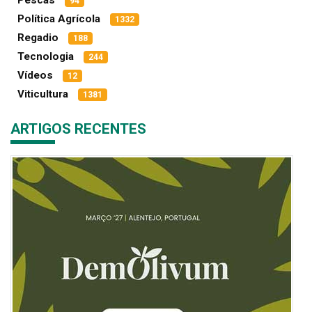
Pescas
94
Política Agrícola
1332
Regadio
188
Tecnologia
244
Vídeos
12
Viticultura
1381
ARTIGOS RECENTES