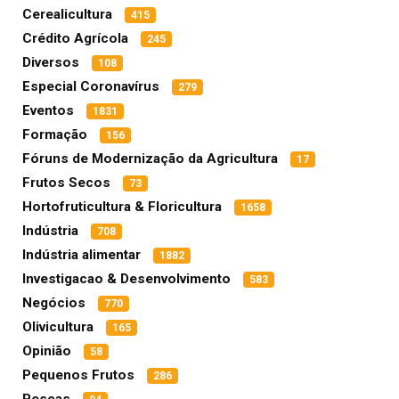
Cerealicultura
415
Crédito Agrícola
245
Diversos
108
Especial Coronavírus
279
Eventos
1831
Formação
156
Fóruns de Modernização da Agricultura
17
Frutos Secos
73
Hortofruticultura & Floricultura
1658
Indústria
708
Indústria alimentar
1882
Investigacao & Desenvolvimento
583
Negócios
770
Olivicultura
165
Opinião
58
Pequenos Frutos
286