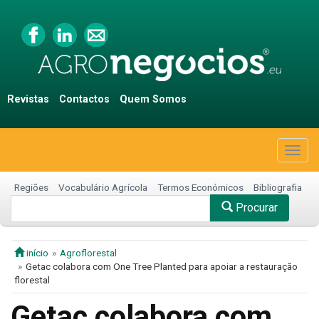
Revistas
Contactos
Quem Somos
Togg
navig
Regiões
Vocabulário Agrícola
Termos Económicos
Bibliografia
Procurar
início
Agroflorestal
Getac colabora com One Tree Planted para apoiar a restauração
florestal
Getac colabora com