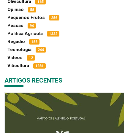
Olivicultura
165
Opinião
58
Pequenos Frutos
286
Pescas
94
Política Agrícola
1332
Regadio
188
Tecnologia
244
Vídeos
12
Viticultura
1381
ARTIGOS RECENTES