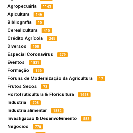
Agropecuária
1143
Apicultura
146
Bibliografia
15
Cerealicultura
415
Crédito Agrícola
245
Diversos
108
Especial Coronavírus
279
Eventos
1831
Formação
156
Fóruns de Modernização da Agricultura
17
Frutos Secos
73
Hortofruticultura & Floricultura
1658
Indústria
708
Indústria alimentar
1882
Investigacao & Desenvolvimento
583
Negócios
770