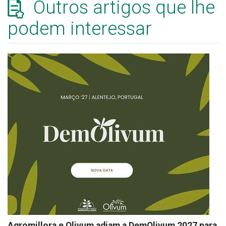
Outros artigos que lhe
podem interessar
Agromillora e Olivum adiam a DemOlivum 2027 para