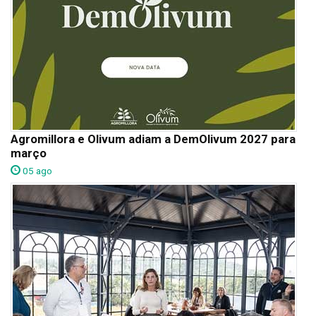
Agromillora e Olivum adiam a DemOlivum 2027 para
março
05 ago