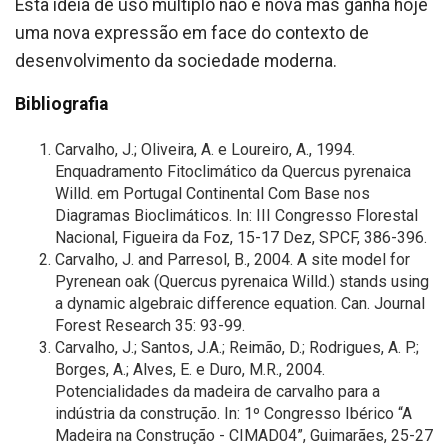
Esta ideia de uso múltiplo não é nova mas ganha hoje
uma nova expressão em face do contexto de
desenvolvimento da sociedade moderna.
Bibliografia
Carvalho, J.; Oliveira, A. e Loureiro, A., 1994.
Enquadramento Fitoclimático da Quercus pyrenaica
Willd. em Portugal Continental Com Base nos
Diagramas Bioclimáticos. In: III Congresso Florestal
Nacional, Figueira da Foz, 15-17 Dez, SPCF, 386-396.
Carvalho, J. and Parresol, B., 2004. A site model for
Pyrenean oak (Quercus pyrenaica Willd.) stands using
a dynamic algebraic difference equation. Can. Journal
Forest Research 35: 93-99.
Carvalho, J.; Santos, J.A.; Reimão, D.; Rodrigues, A. P.;
Borges, A.; Alves, E. e Duro, M.R., 2004.
Potencialidades da madeira de carvalho para a
indústria da construção. In: 1º Congresso Ibérico “A
Madeira na Construção - CIMAD04”, Guimarães, 25-27