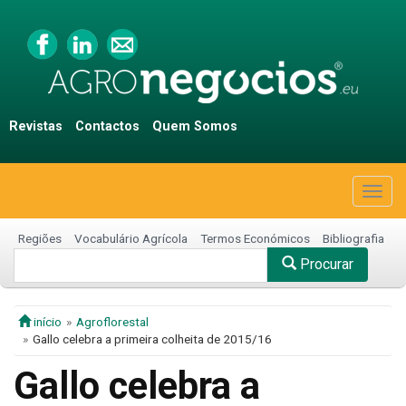
Revistas
Contactos
Quem Somos
Togg
navig
Regiões
Vocabulário Agrícola
Termos Económicos
Bibliografia
Procurar
início
Agroflorestal
Gallo celebra a primeira colheita de 2015/16
Gallo celebra a