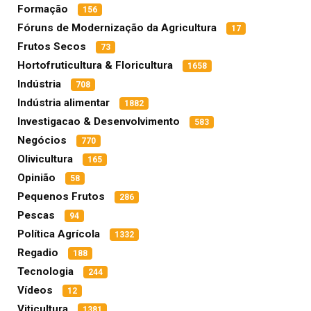
Formação
156
Fóruns de Modernização da Agricultura
17
Frutos Secos
73
Hortofruticultura & Floricultura
1658
Indústria
708
Indústria alimentar
1882
Investigacao & Desenvolvimento
583
Negócios
770
Olivicultura
165
Opinião
58
Pequenos Frutos
286
Pescas
94
Política Agrícola
1332
Regadio
188
Tecnologia
244
Vídeos
12
Viticultura
1381