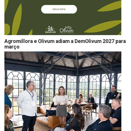
Agromillora e Olivum adiam a DemOlivum 2027 para
março