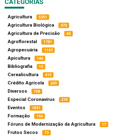
CATEGORIAS
Agricultura
5351
Agricultura Biológica
372
Agricultura de Precisão
66
Agroflorestal
1781
Agropecuária
1143
Apicultura
146
Bibliografia
15
Cerealicultura
415
Crédito Agrícola
245
Diversos
108
Especial Coronavírus
279
Eventos
1831
Formação
156
Fóruns de Modernização da Agricultura
17
Frutos Secos
73