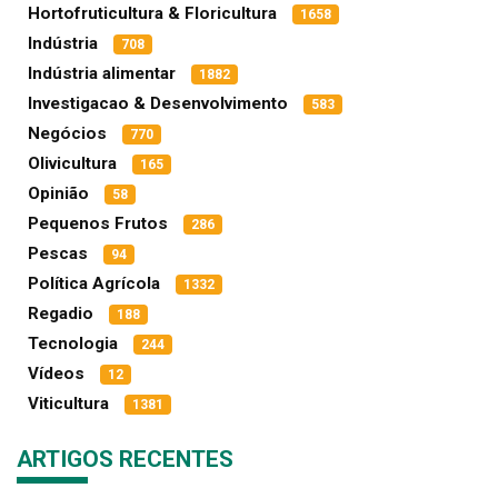
Hortofruticultura & Floricultura
1658
Indústria
708
Indústria alimentar
1882
Investigacao & Desenvolvimento
583
Negócios
770
Olivicultura
165
Opinião
58
Pequenos Frutos
286
Pescas
94
Política Agrícola
1332
Regadio
188
Tecnologia
244
Vídeos
12
Viticultura
1381
ARTIGOS RECENTES