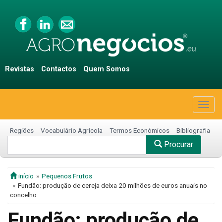
Revistas
Contactos
Quem Somos
Togg
navig
Regiões
Vocabulário Agrícola
Termos Económicos
Bibliografia
Procurar
início
Pequenos Frutos
Fundão: produção de cereja deixa 20 milhões de euros anuais no
concelho
Fundão: produção de