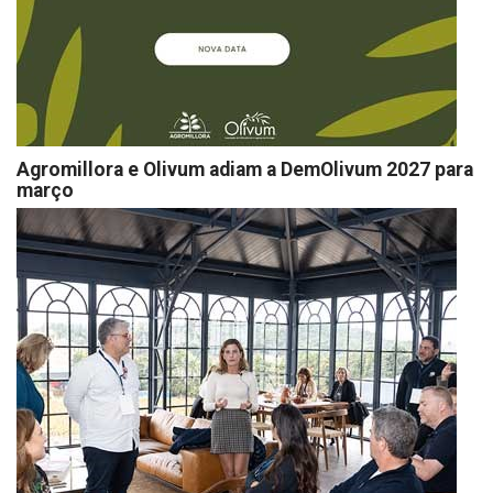
Agromillora e Olivum adiam a DemOlivum 2027 para
março