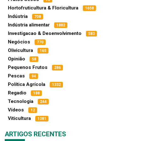
Hortofruticultura & Floricultura
1658
Indústria
708
Indústria alimentar
1882
Investigacao & Desenvolvimento
583
Negócios
770
Olivicultura
165
Opinião
58
Pequenos Frutos
286
Pescas
94
Política Agrícola
1332
Regadio
188
Tecnologia
244
Vídeos
12
Viticultura
1381
ARTIGOS RECENTES