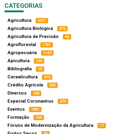
CATEGORIAS
Agricultura
5351
Agricultura Biológica
372
Agricultura de Precisão
66
Agroflorestal
1781
Agropecuária
1143
Apicultura
146
Bibliografia
15
Cerealicultura
415
Crédito Agrícola
245
Diversos
108
Especial Coronavírus
279
Eventos
1831
Formação
156
Fóruns de Modernização da Agricultura
17
Frutos Secos
73