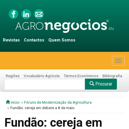
Revistas
Contactos
Quem Somos
Togg
navig
Regiões
Vocabulário Agrícola
Termos Económicos
Bibliografia
Procurar
início
Fóruns de Modernização da Agricultura
Fundão: cereja em debate a 8 de maio
Fundão: cereja em