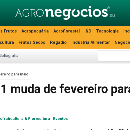
s Frutos
Agropecuária
Agroflorestal
I&D
Tecnologia
Ind
icultura
Frutos Secos
Regadio
Indústria Alimentar
Negóci
Bibliografia
vereiro para maio
21 muda de fevereiro par
ofruticultura & Floricultura
Eventos