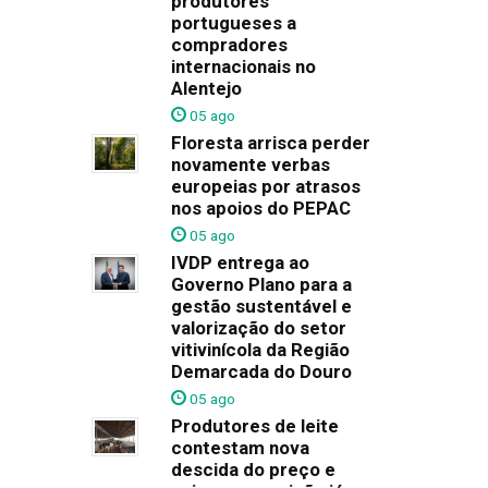
produtores
portugueses a
compradores
internacionais no
Alentejo
05 ago
Floresta arrisca perder
novamente verbas
europeias por atrasos
nos apoios do PEPAC
05 ago
IVDP entrega ao
Governo Plano para a
gestão sustentável e
valorização do setor
vitivinícola da Região
Demarcada do Douro
05 ago
Produtores de leite
contestam nova
descida do preço e