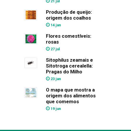
21 jul
Produção de queijo:
origem dos coalhos
14 jan
Flores comestíveis:
rosas
27 jul
Sitophilus zeamais e
Sitotroga cerealella:
Pragas do Milho
23 jan
O mapa que mostra a
origem dos alimentos
que comemos
19 jun