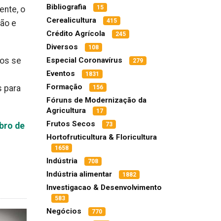
Bibliografia
15
ente, o
Cerealicultura
415
ção e
Crédito Agrícola
245
Diversos
108
cos se
Especial Coronavírus
279
Eventos
1831
Formação
s para
156
Fóruns de Modernização da
Agricultura
17
Frutos Secos
bro de
73
Hortofruticultura & Floricultura
1658
Indústria
708
Indústria alimentar
1882
Investigacao & Desenvolvimento
583
Negócios
770