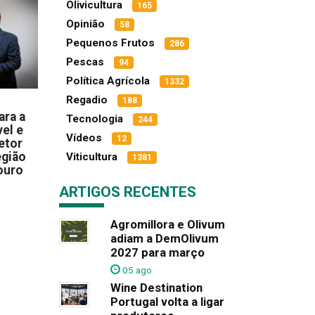
Olivicultura
165
Opinião
58
Pequenos Frutos
286
Pescas
94
Política Agrícola
1332
Regadio
188
ara a
Tecnologia
244
el e
Vídeos
12
etor
egião
Viticultura
1381
ouro
ARTIGOS RECENTES
Agromillora e Olivum
adiam a DemOlivum
2027 para março
05 ago
Wine Destination
Portugal volta a ligar