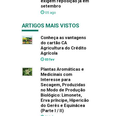
exigem reposição já em
setembro
05 ago
ARTIGOS MAIS VISTOS
Conheça as vantagens
do cartão CA
Agricultura do Crédito
Agrícola
03 fev
Plantas Aromáticas e
Medicinais com
Interesse para
Secagem, Produzidas
no Modo de Produção
Biológico: Limonete,
Erva príncipe, Hipericão
do Gerês e Equinácea
(Parte I / II)