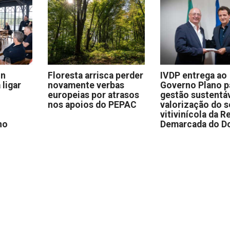
on
Floresta arrisca perder
IVDP entrega ao
 ligar
novamente verbas
Governo Plano p
europeias por atrasos
gestão sustentáv
nos apoios do PEPAC
valorização do s
vitivinícola da R
no
Demarcada do D