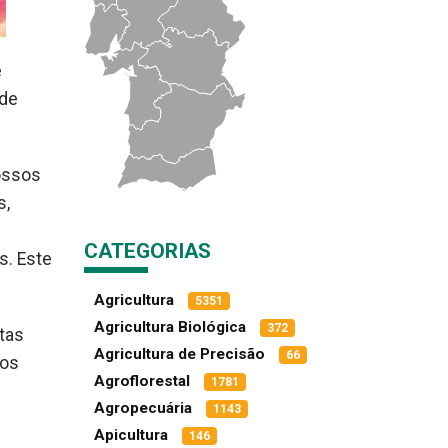
e
 de
ossos
s,
CATEGORIAS
s. Este
Agricultura
5351
Agricultura Biológica
372
tas
Agricultura de Precisão
66
tos
Agroflorestal
1781
Agropecuária
1143
Apicultura
146