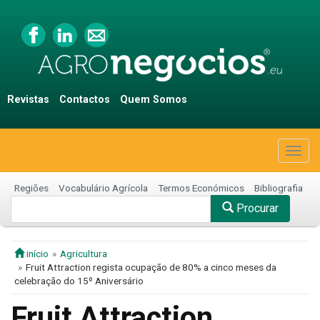
Revistas
Contactos
Quem Somos
Togg
navig
Regiões
Vocabulário Agrícola
Termos Económicos
Bibliografia
Procurar
início
Agricultura
Fruit Attraction regista ocupação de 80% a cinco meses da
celebração do 15º Aniversário
Fruit Attraction