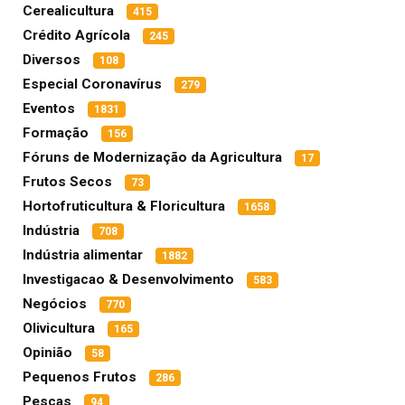
Cerealicultura
415
Crédito Agrícola
245
Diversos
108
Especial Coronavírus
279
Eventos
1831
Formação
156
Fóruns de Modernização da Agricultura
17
Frutos Secos
73
Hortofruticultura & Floricultura
1658
Indústria
708
Indústria alimentar
1882
Investigacao & Desenvolvimento
583
Negócios
770
Olivicultura
165
Opinião
58
Pequenos Frutos
286
Pescas
94