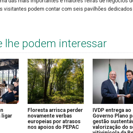
numa das mais importantes e maiores feiras de negócios d
s visitantes podem contar com seis pavilhões dedicados
e lhe podem interessar
on
Floresta arrisca perder
IVDP entrega ao
 ligar
novamente verbas
Governo Plano p
europeias por atrasos
gestão sustentáv
nos apoios do PEPAC
valorização do s
vitivinícola da R