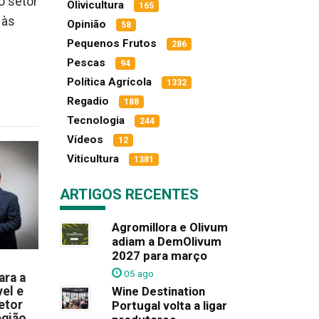
o setor
Olivicultura
165
 às
Opinião
58
Pequenos Frutos
286
Pescas
94
Política Agrícola
1332
Regadio
188
Tecnologia
244
Vídeos
12
Viticultura
1381
ARTIGOS RECENTES
Agromillora e Olivum
adiam a DemOlivum
2027 para março
05 ago
ara a
el e
Wine Destination
etor
Portugal volta a ligar
egião