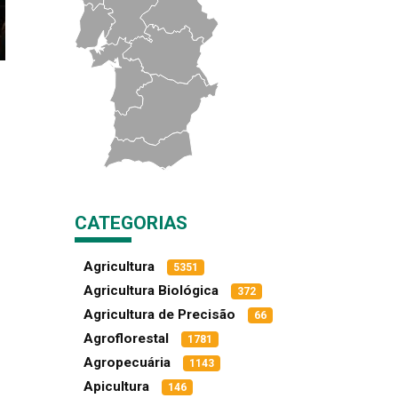
CATEGORIAS
Agricultura
5351
Agricultura Biológica
372
Agricultura de Precisão
66
Agroflorestal
1781
Agropecuária
1143
Apicultura
146