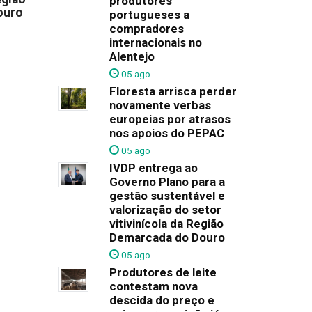
produtores
ouro
portugueses a
compradores
internacionais no
Alentejo
05 ago
Floresta arrisca perder
novamente verbas
europeias por atrasos
nos apoios do PEPAC
05 ago
IVDP entrega ao
Governo Plano para a
gestão sustentável e
valorização do setor
vitivinícola da Região
Demarcada do Douro
05 ago
Produtores de leite
contestam nova
descida do preço e