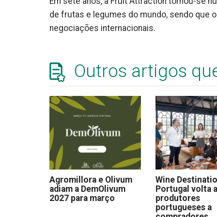
Em sete anos, a Fruit Attraction tornou-se 
de frutas e legumes do mundo, sendo que o
negociações internacionais.
Outros artigos qu
Agromillora e Olivum
Wine Destinati
adiam a DemOlivum
Portugal volta a
2027 para março
produtores
portugueses a
compradores