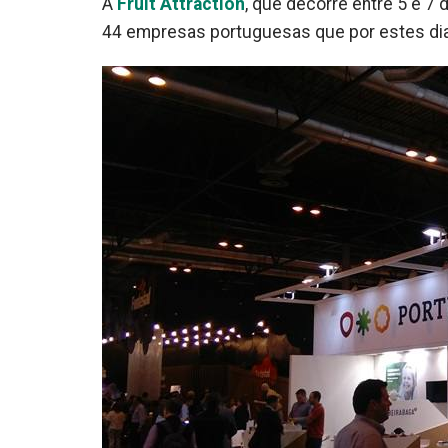
A
Fruit Attraction
, que decorre entre 5 e 7
44 empresas portuguesas que por estes di