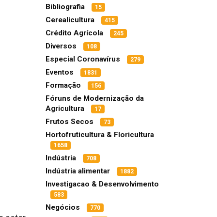
Bibliografia
15
Cerealicultura
415
Crédito Agrícola
245
Diversos
108
Especial Coronavírus
279
Eventos
1831
Formação
156
Fóruns de Modernização da
Agricultura
17
Frutos Secos
73
Hortofruticultura & Floricultura
1658
Indústria
708
Indústria alimentar
1882
Investigacao & Desenvolvimento
583
Negócios
770