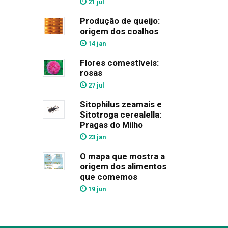
21 jul
Produção de queijo:
origem dos coalhos
14 jan
Flores comestíveis:
rosas
27 jul
Sitophilus zeamais e
Sitotroga cerealella:
Pragas do Milho
23 jan
O mapa que mostra a
origem dos alimentos
que comemos
19 jun