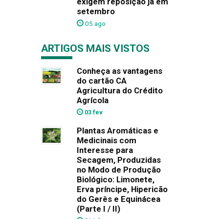
exigem reposição já em
setembro
05 ago
ARTIGOS MAIS VISTOS
Conheça as vantagens
do cartão CA
Agricultura do Crédito
Agrícola
03 fev
Plantas Aromáticas e
Medicinais com
Interesse para
Secagem, Produzidas
no Modo de Produção
Biológico: Limonete,
Erva príncipe, Hipericão
do Gerês e Equinácea
(Parte I / II)