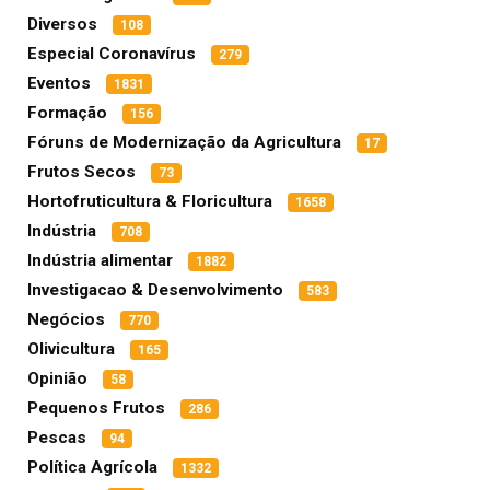
Diversos
108
Especial Coronavírus
279
Eventos
1831
Formação
156
Fóruns de Modernização da Agricultura
17
Frutos Secos
73
Hortofruticultura & Floricultura
1658
Indústria
708
Indústria alimentar
1882
Investigacao & Desenvolvimento
583
Negócios
770
Olivicultura
165
Opinião
58
Pequenos Frutos
286
Pescas
94
Política Agrícola
1332