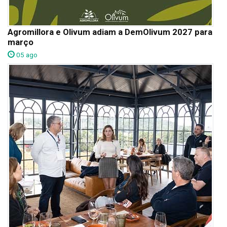
Agromillora e Olivum adiam a DemOlivum 2027 para
março
05 ago