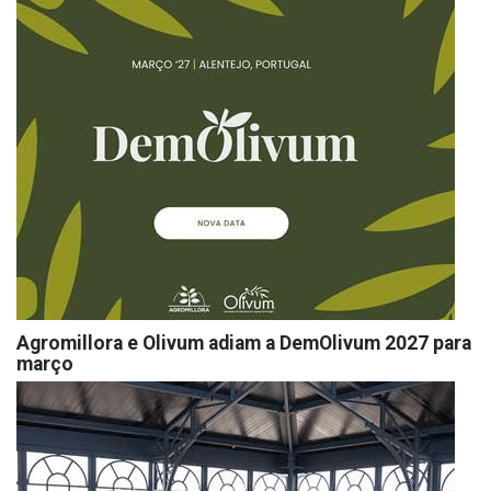
Agromillora e Olivum adiam a DemOlivum 2027 para
março