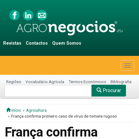
Revistas
Contactos
Quem Somos
Togg
navig
Regiões
Vocabulário Agrícola
Termos Económicos
Bibliografia
Procurar
início
Agricultura
França confirma primeiro caso de vírus de tomate rugoso
França confirma