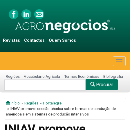
Revistas
Contactos
Quem Somos
Togg
navig
Regiões
Vocabulário Agrícola
Termos Económicos
Bibliografia
Procurar
início
Regiões
Portalegre
INIAV promove sessão técnica sobre formas de condução de
amendoais em sistemas de produção intensivos
INIAV promove