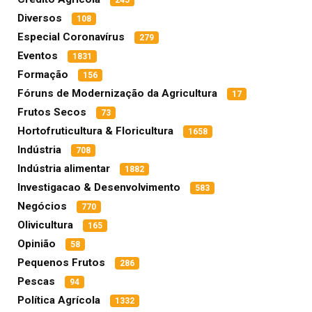
245
Diversos
108
Especial Coronavírus
279
Eventos
1831
Formação
156
Fóruns de Modernização da Agricultura
17
Frutos Secos
73
Hortofruticultura & Floricultura
1658
Indústria
708
Indústria alimentar
1882
Investigacao & Desenvolvimento
583
Negócios
770
Olivicultura
165
Opinião
58
Pequenos Frutos
286
Pescas
94
Política Agrícola
1332