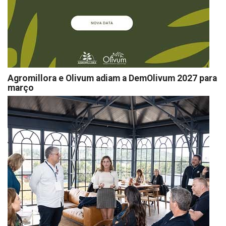
Agromillora e Olivum adiam a DemOlivum 2027 para
março