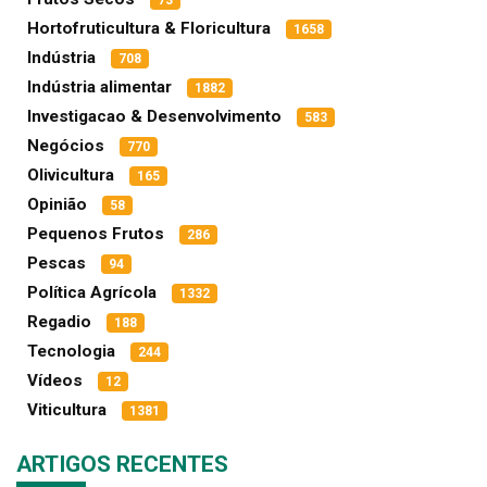
73
Hortofruticultura & Floricultura
1658
Indústria
708
Indústria alimentar
1882
Investigacao & Desenvolvimento
583
Negócios
770
Olivicultura
165
Opinião
58
Pequenos Frutos
286
Pescas
94
Política Agrícola
1332
Regadio
188
Tecnologia
244
Vídeos
12
Viticultura
1381
ARTIGOS RECENTES