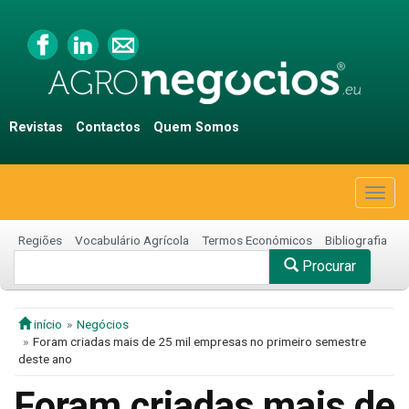
Revistas
Contactos
Quem Somos
Togg
navig
Regiões
Vocabulário Agrícola
Termos Económicos
Bibliografia
Procurar
início
Negócios
Foram criadas mais de 25 mil empresas no primeiro semestre
deste ano
Foram criadas mais de