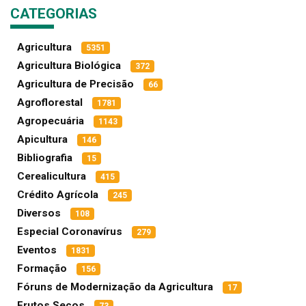
CATEGORIAS
Agricultura
5351
Agricultura Biológica
372
Agricultura de Precisão
66
Agroflorestal
1781
Agropecuária
1143
Apicultura
146
Bibliografia
15
Cerealicultura
415
Crédito Agrícola
245
Diversos
108
Especial Coronavírus
279
Eventos
1831
Formação
156
Fóruns de Modernização da Agricultura
17
Frutos Secos