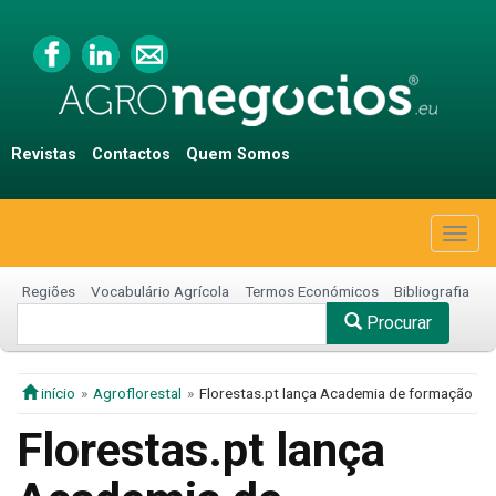
Revistas
Contactos
Quem Somos
Togg
navig
Regiões
Vocabulário Agrícola
Termos Económicos
Bibliografia
Procurar
início
Agroflorestal
Florestas.pt lança Academia de formação
Florestas.pt lança