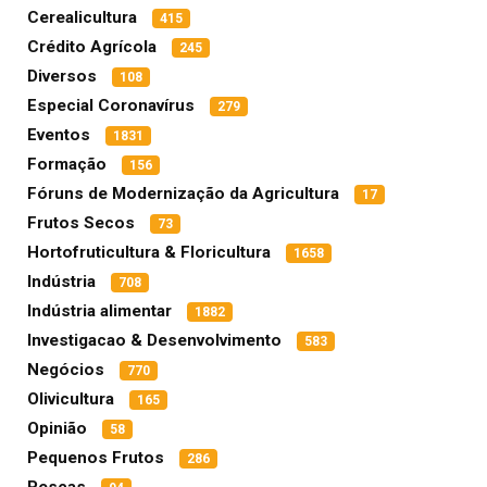
Cerealicultura
415
Crédito Agrícola
245
Diversos
108
Especial Coronavírus
279
Eventos
1831
Formação
156
Fóruns de Modernização da Agricultura
17
Frutos Secos
73
Hortofruticultura & Floricultura
1658
Indústria
708
Indústria alimentar
1882
Investigacao & Desenvolvimento
583
Negócios
770
Olivicultura
165
Opinião
58
Pequenos Frutos
286
Pescas