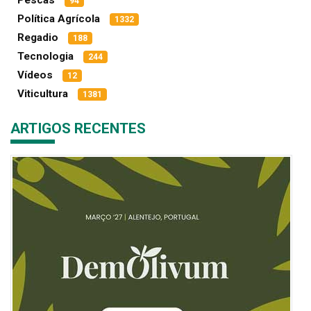
94
Política Agrícola
1332
Regadio
188
Tecnologia
244
Vídeos
12
Viticultura
1381
ARTIGOS RECENTES