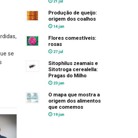
21 jul
Produção de queijo:
origem dos coalhos
14 jan
rdidas,
Flores comestíveis:
rosas
e
27 jul
que se
s
Sitophilus zeamais e
Sitotroga cerealella:
Pragas do Milho
23 jan
O mapa que mostra a
origem dos alimentos
que comemos
19 jun