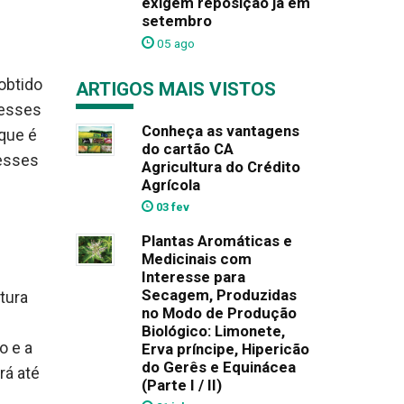
exigem reposição já em
setembro
05 ago
obtido
ARTIGOS MAIS VISTOS
 esses
Conheça as vantagens
 que é
do cartão CA
 esses
Agricultura do Crédito
Agrícola
03 fev
Plantas Aromáticas e
Medicinais com
Interesse para
Secagem, Produzidas
tura
no Modo de Produção
Biológico: Limonete,
o e a
Erva príncipe, Hipericão
do Gerês e Equinácea
rá até
(Parte I / II)