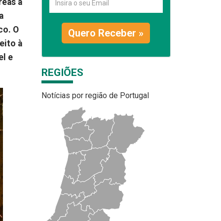
reas a
a
co. O
Quero Receber »
eito à
el e
REGIÕES
Notícias por região de Portugal