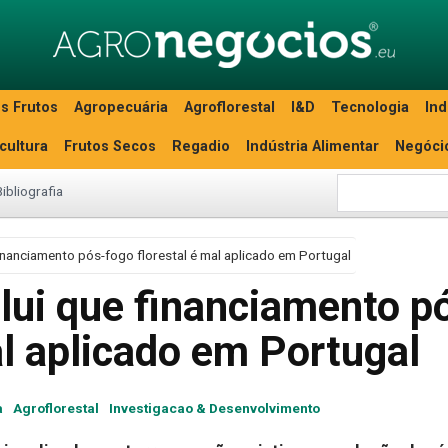
s Frutos
Agropecuária
Agroflorestal
I&D
Tecnologia
Ind
icultura
Frutos Secos
Regadio
Indústria Alimentar
Negóci
Bibliografia
inanciamento pós-fogo florestal é mal aplicado em Portugal
lui que financiamento p
al aplicado em Portugal
a
Agroflorestal
Investigacao & Desenvolvimento