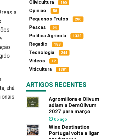
Olivicultura
165
Opinião
58
áreas a
Pequenos Frutos
286
o
Pescas
94
tões
Política Agrícola
1332
e
Regadio
188
iação
Tecnologia
244
rgido
Vídeos
12
Viticultura
1381
m
ARTIGOS RECENTES
a, «há
ionais
Agromillora e Olivum
adiam a DemOlivum
2027 para março
05 ago
Wine Destination
Portugal volta a ligar