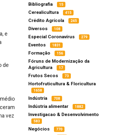
Bibliografia
15
Cerealicultura
415
Crédito Agrícola
245
Diversos
108
a, e
Especial Coronavírus
279
a
Eventos
1831
Formação
156
Fóruns de Modernização da
o de
Agricultura
17
Frutos Secos
73
Hortofruticultura & Floricultura
1658
Indústria
 médio
708
Indústria alimentar
heceram
1882
Investigacao & Desenvolvimento
ma vez
583
Negócios
770