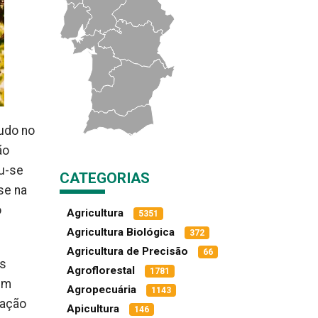
tudo no
ão
ou-se
CATEGORIAS
se na
o
Agricultura
5351
Agricultura Biológica
372
Agricultura de Precisão
66
os
Agroflorestal
1781
êm
Agropecuária
1143
vação
Apicultura
146