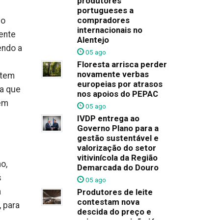
produtores
portugueses a
compradores
 o
internacionais no
ente
Alentejo
endo a
05 ago
Floresta arrisca perder
novamente verbas
ntem
europeias por atrasos
ea que
nos apoios do PEPAC
têm
05 ago
IVDP entrega ao
Governo Plano para a
gestão sustentável e
valorização do setor
vitivinícola da Região
o,
Demarcada do Douro
s
05 ago
a
Produtores de leite
contestam nova
 para
descida do preço e