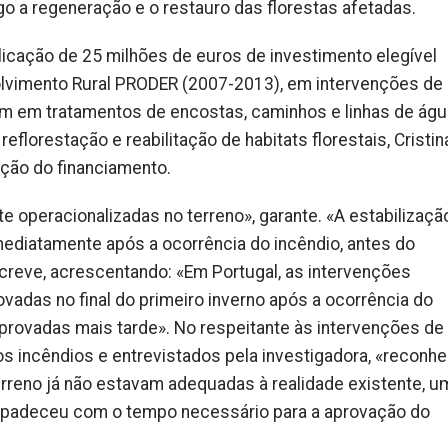
go a regeneração e o restauro das florestas afetadas.
icação de 25 milhões de euros de investimento elegível
olvimento Rural PRODER (2007-2013), em intervenções de
am em tratamentos de encostas, caminhos e linhas de águ
florestação e reabilitação de habitats florestais, Cristin
ação do financiamento.
e operacionalizadas no terreno», garante. «A estabilizaçã
mediatamente após a ocorrência do incêndio, antes do
reve, acrescentando: «Em Portugal, as intervenções
adas no final do primeiro inverno após a ocorrência do
provadas mais tarde». No respeitante às intervenções de
los incêndios e entrevistados pela investigadora, «recon
rreno já não estavam adequadas à realidade existente, u
padeceu com o tempo necessário para a aprovação do