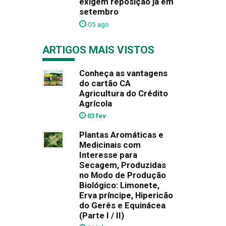
exigem reposição já em
setembro
05 ago
ARTIGOS MAIS VISTOS
Conheça as vantagens
do cartão CA
Agricultura do Crédito
Agrícola
03 fev
Plantas Aromáticas e
Medicinais com
Interesse para
Secagem, Produzidas
no Modo de Produção
Biológico: Limonete,
Erva príncipe, Hipericão
do Gerês e Equinácea
(Parte I / II)