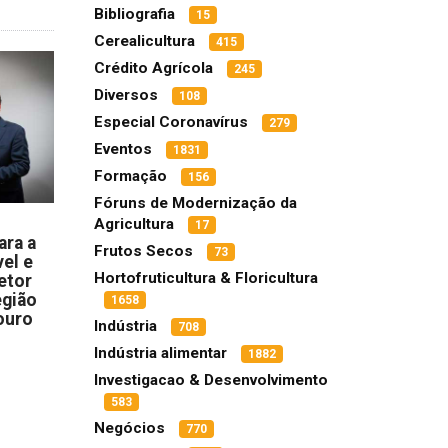
Bibliografia
15
Cerealicultura
415
Crédito Agrícola
245
Diversos
108
Especial Coronavírus
279
Eventos
1831
Formação
156
Fóruns de Modernização da
Agricultura
17
ara a
Frutos Secos
73
el e
Hortofruticultura & Floricultura
etor
egião
1658
ouro
Indústria
708
Indústria alimentar
1882
Investigacao & Desenvolvimento
583
Negócios
770