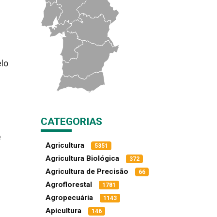
elo
CATEGORIAS
e
Agricultura
5351
Agricultura Biológica
372
Agricultura de Precisão
66
Agroflorestal
1781
Agropecuária
1143
Apicultura
146