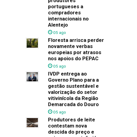
produtores
portugueses a
compradores
internacionais no
Alentejo
05 ago
Floresta arrisca perder
novamente verbas
europeias por atrasos
nos apoios do PEPAC
05 ago
IVDP entrega ao
Governo Plano para a
gestão sustentável e
valorização do setor
vitivinícola da Região
Demarcada do Douro
05 ago
Produtores de leite
contestam nova
descida do preço e