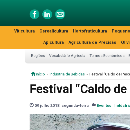
Viticultura
Cerealicultura
Hortofruticultura
Pequeno
Apicultura
Agricultura de Precisão
Oliv
Regiões
Vocabulário Agrícola
Termos Económicos
início
Indústria de Bebidas
Festival “Caldo de Pei
Festival “Caldo de
09 julho 2018, segunda-feira
Eventos
Indústri