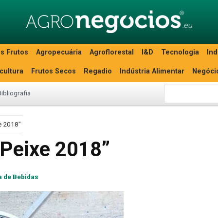
s Frutos
Agropecuária
Agroflorestal
I&D
Tecnologia
Ind
icultura
Frutos Secos
Regadio
Indústria Alimentar
Negóci
Bibliografia
xe 2018”
 Peixe 2018”
a de Bebidas