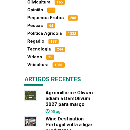
Olivicultura
165
Opinião
58
Pequenos Frutos
286
Pescas
94
Política Agrícola
1332
Regadio
188
Tecnologia
244
Vídeos
12
Viticultura
1381
ARTIGOS RECENTES
Agromillora e Olivum
adiam a DemOlivum
2027 para março
05 ago
Wine Destination
Portugal volta a ligar