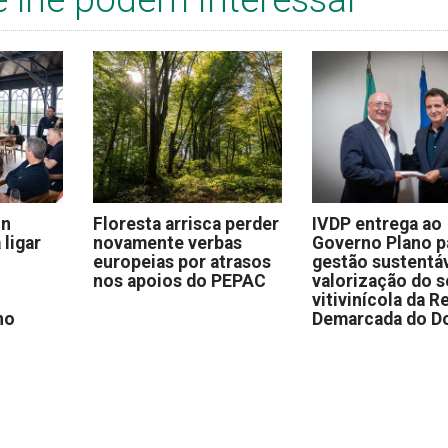
on
Floresta arrisca perder
IVDP entrega ao
 ligar
novamente verbas
Governo Plano p
europeias por atrasos
gestão sustentáv
nos apoios do PEPAC
valorização do s
vitivinícola da R
no
Demarcada do D