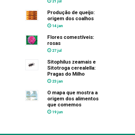
21 jul
Produção de queijo:
origem dos coalhos
14 jan
Flores comestíveis:
rosas
27 jul
Sitophilus zeamais e
Sitotroga cerealella:
Pragas do Milho
23 jan
O mapa que mostra a
origem dos alimentos
que comemos
19 jun