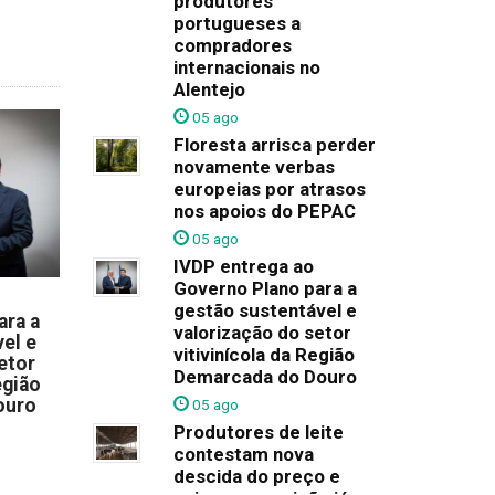
produtores
portugueses a
compradores
internacionais no
Alentejo
05 ago
Floresta arrisca perder
novamente verbas
europeias por atrasos
nos apoios do PEPAC
05 ago
IVDP entrega ao
Governo Plano para a
gestão sustentável e
ara a
valorização do setor
el e
vitivinícola da Região
etor
Demarcada do Douro
egião
ouro
05 ago
Produtores de leite
contestam nova
descida do preço e