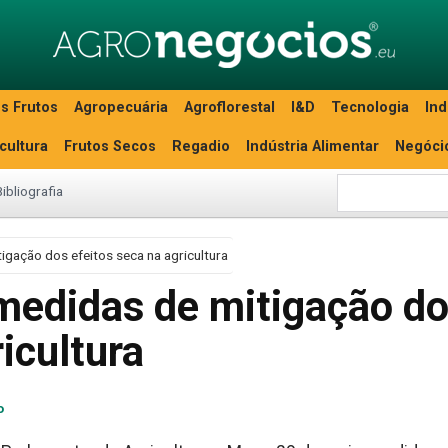
s Frutos
Agropecuária
Agroflorestal
I&D
Tecnologia
Ind
icultura
Frutos Secos
Regadio
Indústria Alimentar
Negóci
Bibliografia
gação dos efeitos seca na agricultura
edidas de mitigação d
icultura
o