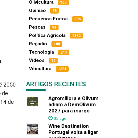
Olivicultura
165
Opinião
58
s
Pequenos Frutos
286
Pescas
94
Política Agrícola
1332
Regadio
188
Tecnologia
244
Vídeos
a
12
Viticultura
1381
ARTIGOS RECENTES
té 2050
o de
Agromillora e Olivum
 14 de
adiam a DemOlivum
2027 para março
05 ago
Wine Destination
Portugal volta a ligar