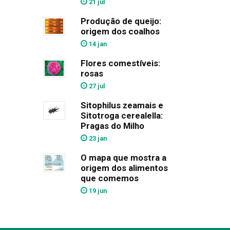
21 jul
Produção de queijo:
origem dos coalhos
14 jan
Flores comestíveis:
rosas
27 jul
Sitophilus zeamais e
Sitotroga cerealella:
Pragas do Milho
23 jan
O mapa que mostra a
origem dos alimentos
que comemos
19 jun