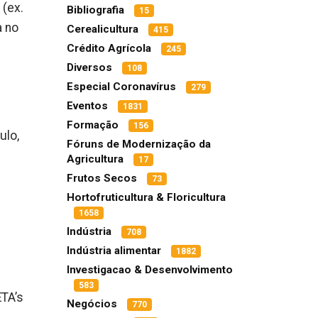
 (ex.
Bibliografia
15
a no
Cerealicultura
415
Crédito Agrícola
245
Diversos
108
Especial Coronavírus
279
Eventos
1831
Formação
156
ulo,
Fóruns de Modernização da
Agricultura
17
Frutos Secos
73
Hortofruticultura & Floricultura
1658
Indústria
708
Indústria alimentar
1882
Investigacao & Desenvolvimento
583
ETA’s
Negócios
770