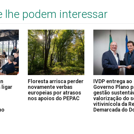
e lhe podem interessar
on
Floresta arrisca perder
IVDP entrega ao
 ligar
novamente verbas
Governo Plano p
europeias por atrasos
gestão sustentáv
nos apoios do PEPAC
valorização do s
vitivinícola da R
no
Demarcada do D