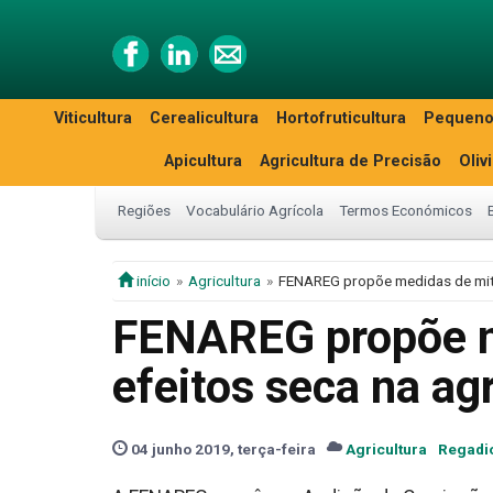
Viticultura
Cerealicultura
Hortofruticultura
Pequeno
Apicultura
Agricultura de Precisão
Oliv
Regiões
Vocabulário Agrícola
Termos Económicos
início
Agricultura
FENAREG propõe medidas de miti
FENAREG propõe m
efeitos seca na agr
04 junho 2019, terça-feira
Agricultura
Regadi