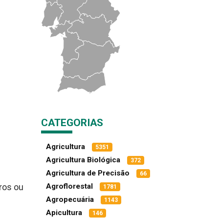
e
CATEGORIAS
Agricultura
5351
Agricultura Biológica
372
Agricultura de Precisão
66
Agroflorestal
uros ou
1781
Agropecuária
1143
Apicultura
146