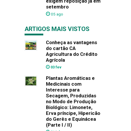
exigem reposição já em
setembro
05 ago
ARTIGOS MAIS VISTOS
Conheça as vantagens
do cartão CA
Agricultura do Crédito
Agrícola
03 fev
Plantas Aromáticas e
Medicinais com
Interesse para
Secagem, Produzidas
no Modo de Produção
Biológico: Limonete,
Erva príncipe, Hipericão
do Gerês e Equinácea
(Parte I / II)