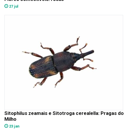
27 jul
Sitophilus zeamais e Sitotroga cerealella: Pragas do
Milho
23 jan