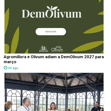
Agromillora e Olivum adiam a DemOlivum 2027 para
março
05 ago