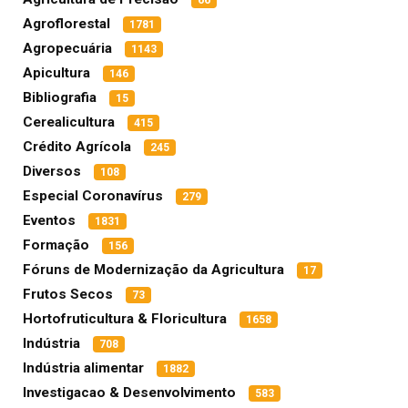
66
Agroflorestal
1781
Agropecuária
1143
Apicultura
146
Bibliografia
15
Cerealicultura
415
Crédito Agrícola
245
Diversos
108
Especial Coronavírus
279
Eventos
1831
Formação
156
Fóruns de Modernização da Agricultura
17
Frutos Secos
73
Hortofruticultura & Floricultura
1658
Indústria
708
Indústria alimentar
1882
Investigacao & Desenvolvimento
583