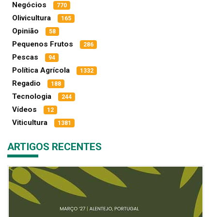
Negócios
770
Olivicultura
165
Opinião
58
Pequenos Frutos
286
Pescas
94
Política Agrícola
1332
Regadio
188
Tecnologia
244
Vídeos
12
Viticultura
1381
ARTIGOS RECENTES