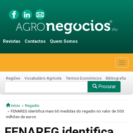
Revistas
Contactos
Quem Somos
Togg
navig
Regiões
Vocabulário Agrícola
Termos Económicos
Bibliografia
Procurar
início
Regadio
FENAREG identifica mais 60 medidas do regadio no valor de 500
milhões de euros
FENAREG identifica