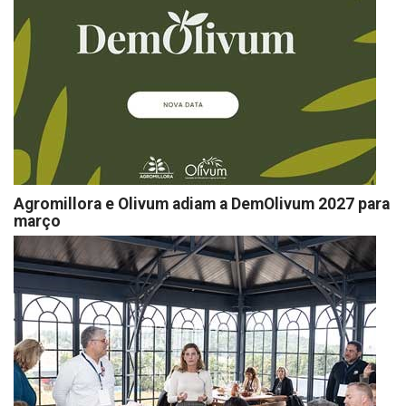
Agromillora e Olivum adiam a DemOlivum 2027 para
março