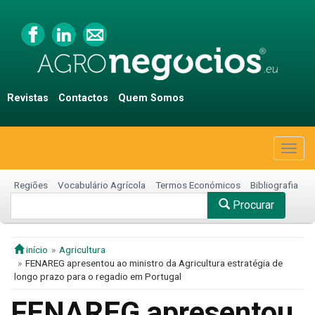
Revistas
Contactos
Quem Somos
Togg
navig
Regiões
Vocabulário Agrícola
Termos Económicos
Bibliografia
Procurar
início
Agricultura
FENAREG apresentou ao ministro da Agricultura estratégia de
longo prazo para o regadio em Portugal
FENAREG apresentou