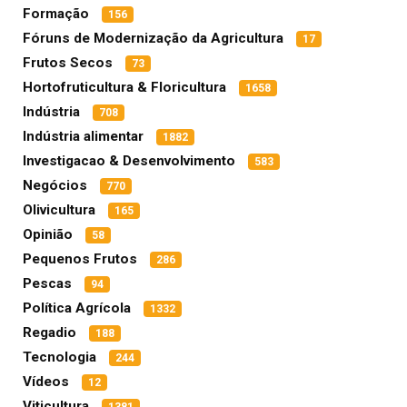
Formação
156
Fóruns de Modernização da Agricultura
17
Frutos Secos
73
Hortofruticultura & Floricultura
1658
Indústria
708
Indústria alimentar
1882
Investigacao & Desenvolvimento
583
Negócios
770
Olivicultura
165
Opinião
58
Pequenos Frutos
286
Pescas
94
Política Agrícola
1332
Regadio
188
Tecnologia
244
Vídeos
12
Viticultura
1381