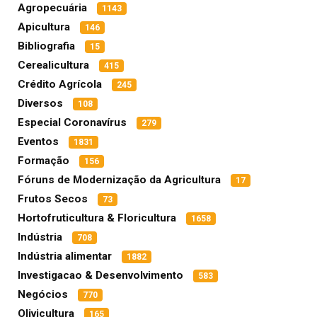
Agropecuária
1143
Apicultura
146
Bibliografia
15
Cerealicultura
415
Crédito Agrícola
245
Diversos
108
Especial Coronavírus
279
Eventos
1831
Formação
156
Fóruns de Modernização da Agricultura
17
Frutos Secos
73
Hortofruticultura & Floricultura
1658
Indústria
708
Indústria alimentar
1882
Investigacao & Desenvolvimento
583
Negócios
770
Olivicultura
165