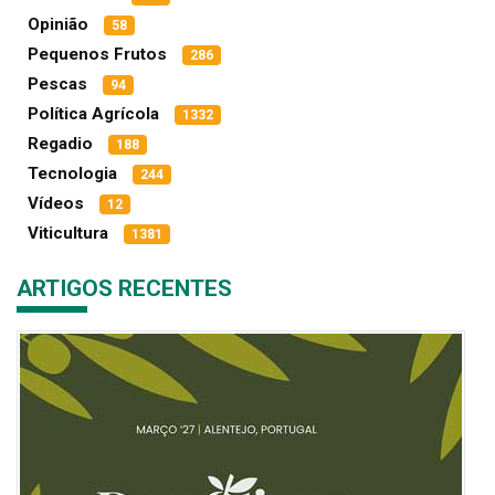
Opinião
58
Pequenos Frutos
286
Pescas
94
Política Agrícola
1332
Regadio
188
Tecnologia
244
Vídeos
12
Viticultura
1381
ARTIGOS RECENTES