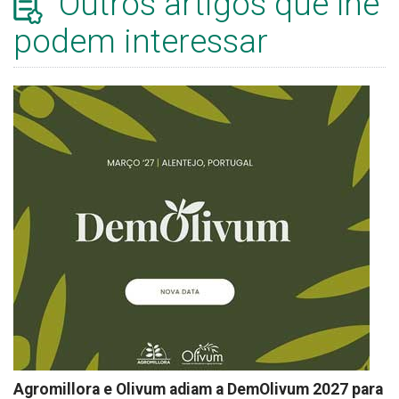
Outros artigos que lhe
podem interessar
Agromillora e Olivum adiam a DemOlivum 2027 para