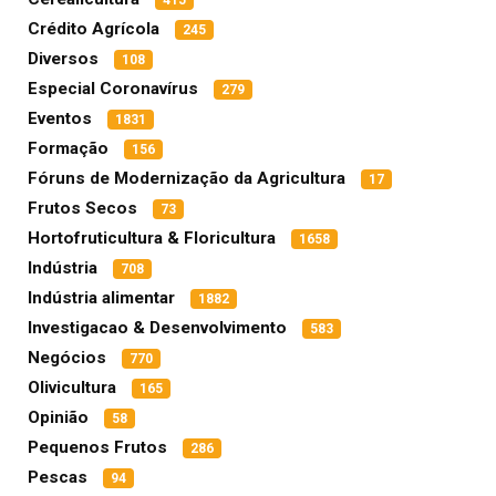
415
Crédito Agrícola
245
Diversos
108
Especial Coronavírus
279
Eventos
1831
Formação
156
Fóruns de Modernização da Agricultura
17
Frutos Secos
73
Hortofruticultura & Floricultura
1658
Indústria
708
Indústria alimentar
1882
Investigacao & Desenvolvimento
583
Negócios
770
Olivicultura
165
Opinião
58
Pequenos Frutos
286
Pescas
94